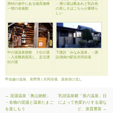
房峠の途中にある穂高連峰
－濁り湯は数あれど乳白色
一望の名旅館
の美しさはこちらが素晴ら
しい
中の湯温泉旅館 卜伝の湯
下諏訪「みなみ温泉」－諏
－入浴難易度高し、足元湧
訪湖側の駅近共同浴場
出の湯
甲信越の温泉
、
長野県
|
共同浴場
、
源泉掛け流し
投稿ナビゲーション
←
泥湯温泉「奥山旅館」
乳頭温泉郷「孫六温泉」日
－名物の泥湯と温泉たまご
によって色変わりする湯な
を楽しもう
ど、泉質豊富
→