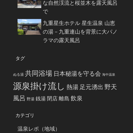
な自然渓流と桜並木を露天風呂
で
九重星生ホテル 星生温泉 山恵
の湯－九重連山を背景に大パノ
ラマの露天風呂
タグ
共同浴場
日本秘湯を守る会
ぬる湯
海中温泉
源泉掛け流し
野天
熱湯
足元湧出
風呂
飲泉
閉店
離島
銭湯
野湯
カテゴリ
温泉レポ（地域）