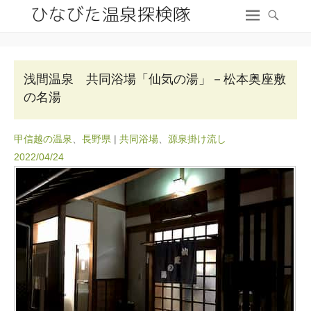
浅間温泉 共同浴場「仙気の湯」－松本奥座敷
の名湯
甲信越の温泉
、
長野県
|
共同浴場
、
源泉掛け流し
2022/04/24