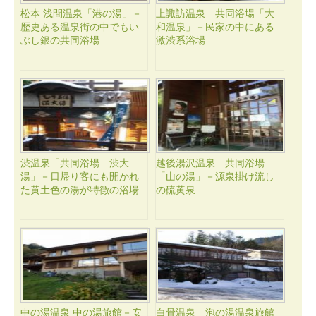
松本 浅間温泉「港の湯」－
上諏訪温泉 共同浴場「大
歴史ある温泉街の中でもい
和温泉」－民家の中にある
ぶし銀の共同浴場
激渋系浴場
渋温泉「共同浴場 渋大
越後湯沢温泉 共同浴場
湯」－日帰り客にも開かれ
「山の湯」－源泉掛け流し
た黄土色の湯が特徴の浴場
の硫黄泉
中の湯温泉 中の湯旅館－安
白骨温泉 泡の湯温泉旅館