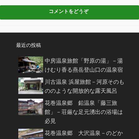
最近の投稿
中房温泉旅館「野原の湯」－湯
けむり香る燕岳登山口の温泉宿
川古温泉 浜屋旅館－河原そのも
ののような開放的な露天風呂
花巻温泉郷 鉛温泉「藤三旅
館」－荘厳な足元湧出の浴場は
必見
花巻温泉郷 大沢温泉－のどか