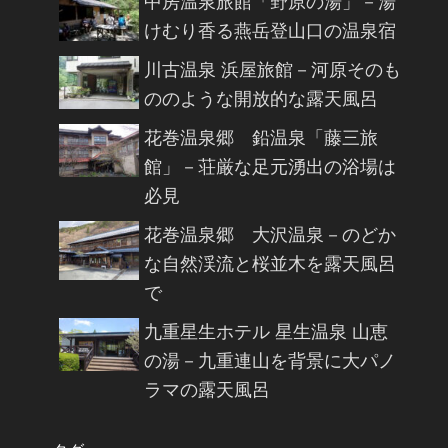
中房温泉旅館「野原の湯」－湯
けむり香る燕岳登山口の温泉宿
川古温泉 浜屋旅館－河原そのも
ののような開放的な露天風呂
花巻温泉郷 鉛温泉「藤三旅
館」－荘厳な足元湧出の浴場は
必見
花巻温泉郷 大沢温泉－のどか
な自然渓流と桜並木を露天風呂
で
九重星生ホテル 星生温泉 山恵
の湯－九重連山を背景に大パノ
ラマの露天風呂