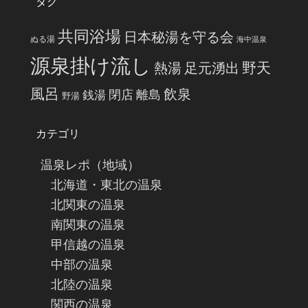
タグ
共同浴場
日本秘湯を守る会
ぬる湯
海中温泉
源泉掛け流し
野天
熱湯
足元湧出
風呂
飲泉
閉店
離島
銭湯
野湯
カテゴリ
温泉レポ（地域）
北海道・東北の温泉
北関東の温泉
南関東の温泉
甲信越の温泉
中部の温泉
北陸の温泉
関西の温泉