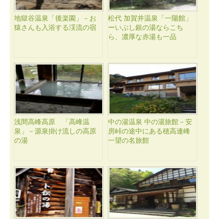
地獄谷温泉「後楽園」－お
松代 加賀井温泉「一陽館」
猿さんも入浴する渓流の宿
ーいぶし銀の湯ならこち
ら、濃厚な赤湯も一品
浅間高峰高原 「高峰温
中の湯温泉 中の湯旅館－安
泉」－源泉掛け流しの高原
房峠の途中にある穂高連峰
の湯
一望の名旅館