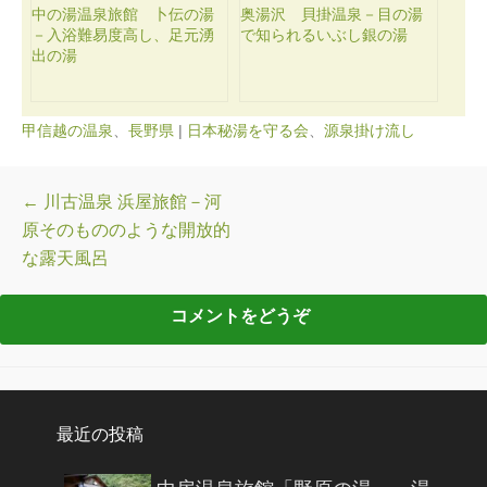
中の湯温泉旅館 卜伝の湯
奥湯沢 貝掛温泉－目の湯
－入浴難易度高し、足元湧
で知られるいぶし銀の湯
出の湯
甲信越の温泉
、
長野県
|
日本秘湯を守る会
、
源泉掛け流し
投稿ナビゲーション
←
川古温泉 浜屋旅館－河
原そのもののような開放的
な露天風呂
最近の投稿