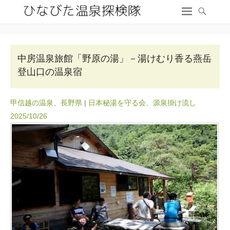
中房温泉旅館「野原の湯」－湯けむり香る燕岳
登山口の温泉宿
甲信越の温泉
、
長野県
|
日本秘湯を守る会
、
源泉掛け流し
2025/10/26