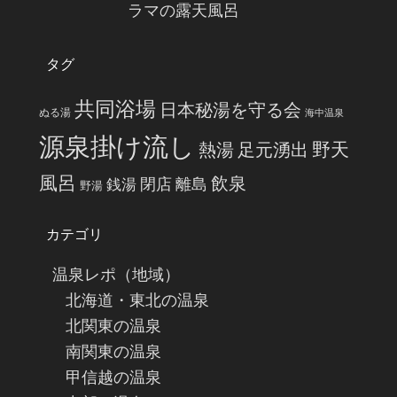
ラマの露天風呂
タグ
共同浴場
日本秘湯を守る会
ぬる湯
海中温泉
源泉掛け流し
野天
熱湯
足元湧出
風呂
飲泉
閉店
離島
銭湯
野湯
カテゴリ
温泉レポ（地域）
北海道・東北の温泉
北関東の温泉
南関東の温泉
甲信越の温泉