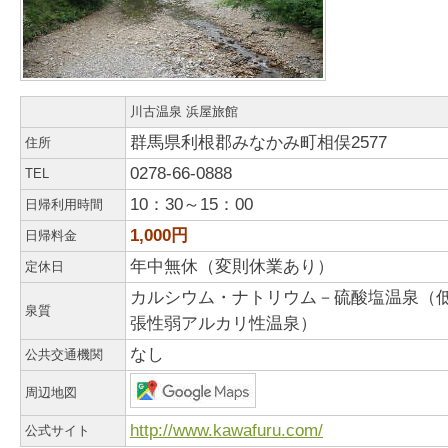
川古温泉 浜屋旅館
群馬県利根郡みなかみ町相俣2577
住所
0278-66-0888
TEL
10：30～15：00
日帰利用時間
1,000円
日帰料金
年中無休（変則休業あり）
定休日
カルシウム・ナトリウム－硫酸塩温泉（
泉質
張性弱アルカリ性温泉）
なし
公共交通機関
周辺地図
http://www.kawafuru.com/
公式サイト