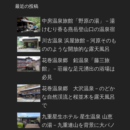
最近の投稿
中房温泉旅館「野原の湯」－湯
けむり香る燕岳登山口の温泉宿
川古温泉 浜屋旅館－河原そのも
ののような開放的な露天風呂
花巻温泉郷 鉛温泉「藤三旅
館」－荘厳な足元湧出の浴場は
必見
花巻温泉郷 大沢温泉－のどか
な自然渓流と桜並木を露天風呂
で
九重星生ホテル 星生温泉 山恵
の湯－九重連山を背景に大パノ