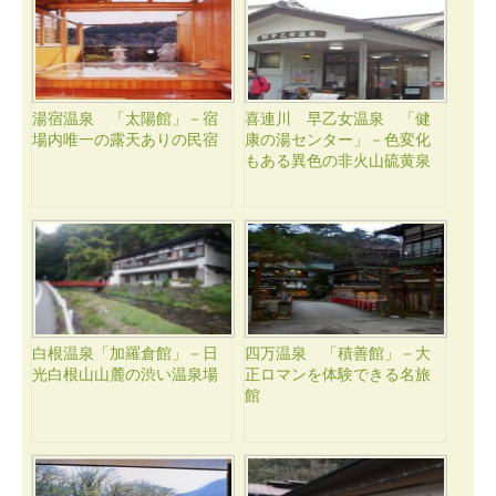
湯宿温泉 「太陽館」－宿
喜連川 早乙女温泉 「健
場内唯一の露天ありの民宿
康の湯センター」－色変化
もある異色の非火山硫黄泉
白根温泉「加羅倉館」－日
四万温泉 「積善館」－大
光白根山山麓の渋い温泉場
正ロマンを体験できる名旅
館