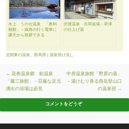
水上 うのせ温泉 「奥利
沢渡温泉 共同浴場－草津
根館」－線路の行く電車に
の仕上げ湯
露天から挨拶できる
北関東の温泉
、
群馬県
|
源泉掛け流し
投稿ナビゲーション
←
花巻温泉郷 鉛温泉
中房温泉旅館「野原の湯」
「藤三旅館」－荘厳な足元
－湯けむり香る燕岳登山口
湧出の浴場は必見
の温泉宿
→