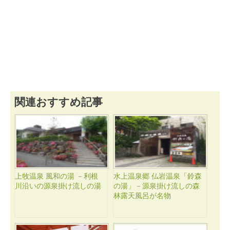
関連おすすめ記事
上牧温泉 風和の湯 －利根
水上温泉郷 仏岩温泉「鈴森
川沿いの源泉掛け流しの湯
の湯」－源泉掛け流しの森
林露天風呂が名物