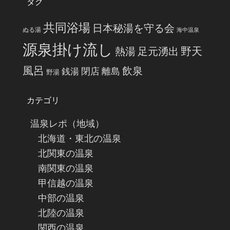
タグ
共同浴場
日本秘湯を守る会
ぬる湯
海中温泉
源泉掛け流し
野天
熱湯
足元湧出
風呂
飲泉
閉店
離島
銭湯
野湯
カテゴリ
温泉レポ（地域）
北海道・東北の温泉
北関東の温泉
南関東の温泉
甲信越の温泉
中部の温泉
北陸の温泉
関西の温泉