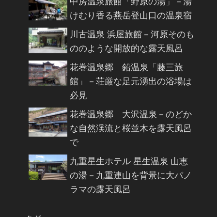
中房温泉旅館「野原の湯」－湯
けむり香る燕岳登山口の温泉宿
川古温泉 浜屋旅館－河原そのも
ののような開放的な露天風呂
花巻温泉郷 鉛温泉「藤三旅
館」－荘厳な足元湧出の浴場は
必見
花巻温泉郷 大沢温泉－のどか
な自然渓流と桜並木を露天風呂
で
九重星生ホテル 星生温泉 山恵
の湯－九重連山を背景に大パノ
ラマの露天風呂