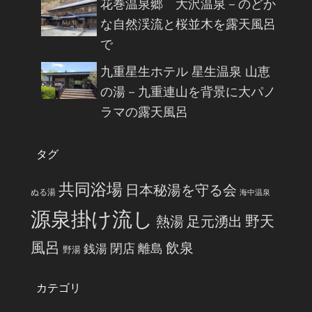
花巻温泉郷 大沢温泉－のどか
な自然渓流と桜並木を露天風呂
で
九重星生ホテル 星生温泉 山恵
の湯－九重連山を背景に大パノ
ラマの露天風呂
タグ
共同浴場
日本秘湯を守る会
ぬる湯
海中温泉
源泉掛け流し
野天
熱湯
足元湧出
風呂
飲泉
閉店
離島
銭湯
野湯
カテゴリ