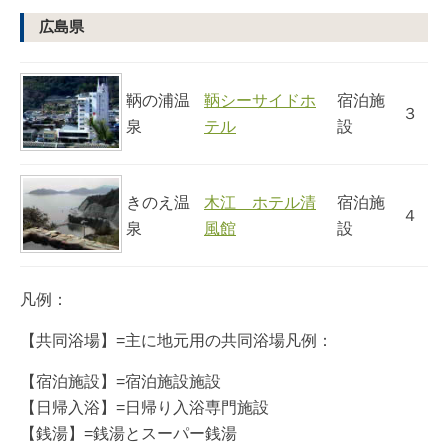
広島県
鞆の浦温
鞆シーサイドホ
宿泊施
３
泉
テル
設
きのえ温
木江 ホテル清
宿泊施
４
泉
風館
設
凡例：
【共同浴場】=主に地元用の共同浴場凡例：
【宿泊施設】=宿泊施設施設
【日帰入浴】=日帰り入浴専門施設
【銭湯】=銭湯とスーパー銭湯