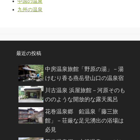
中国の温泉
九州の温泉
最近の投稿
中房温泉旅館「野原の湯」－湯
けむり香る燕岳登山口の温泉宿
川古温泉 浜屋旅館－河原そのも
ののような開放的な露天風呂
花巻温泉郷 鉛温泉「藤三旅
館」－荘厳な足元湧出の浴場は
必見