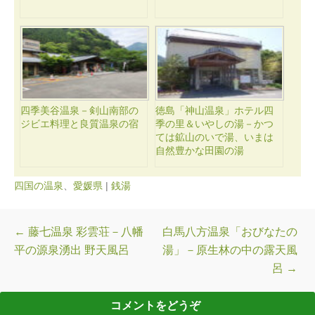
四季美谷温泉－剣山南部の
徳島「神山温泉」ホテル四
ジビエ料理と良質温泉の宿
季の里＆いやしの湯－かつ
ては鉱山のいで湯、いまは
自然豊かな田園の湯
四国の温泉
、
愛媛県
|
銭湯
投稿ナビゲーション
←
藤七温泉 彩雲荘－八幡
白馬八方温泉「おびなたの
平の源泉湧出 野天風呂
湯」－原生林の中の露天風
呂
→