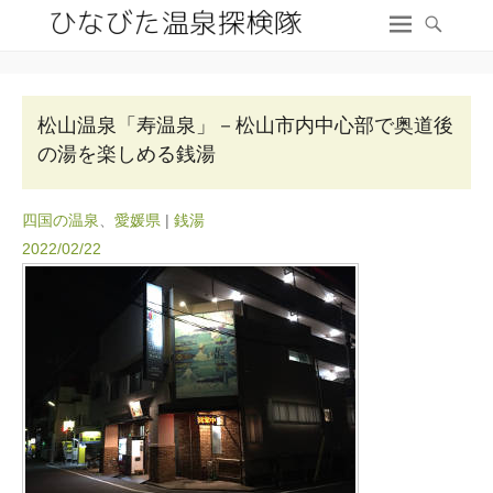
松山温泉「寿温泉」－松山市内中心部で奥道後
の湯を楽しめる銭湯
四国の温泉
、
愛媛県
|
銭湯
2022/02/22