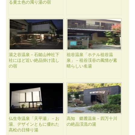
る黄土色の濁り湯の宿
湯之谷温泉－石鎚山神社下
祖谷温泉「ホテル祖谷温
社にほど近い絶品掛け流し
泉」－祖谷渓谷の風情が素
の宿
晴らしい名湯
仏生寺温泉「天平湯」－お
高知 郷麓温泉－四万十川
湯、デザインともに優れた
の絶品渓流の湯
高松の日帰り湯