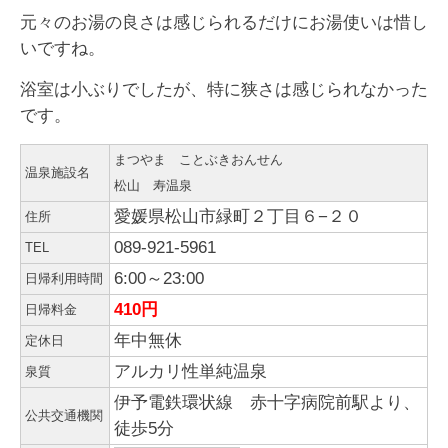
元々のお湯の良さは感じられるだけにお湯使いは惜し
いですね。
浴室は小ぶりでしたが、特に狭さは感じられなかった
です。
まつやま ことぶきおんせん
温泉施設名
松山 寿温泉
愛媛県松山市緑町２丁目６−２０
住所
089-921-5961
TEL
6:00～23:00
日帰利用時間
410円
日帰料金
年中無休
定休日
アルカリ性単純温泉
泉質
伊予電鉄環状線 赤十字病院前駅より、
公共交通機関
徒歩5分