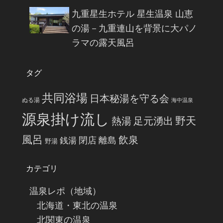
九重星生ホテル 星生温泉 山恵
の湯－九重連山を背景に大パノ
ラマの露天風呂
タグ
共同浴場
日本秘湯を守る会
ぬる湯
海中温泉
源泉掛け流し
野天
熱湯
足元湧出
風呂
飲泉
閉店
離島
銭湯
野湯
カテゴリ
温泉レポ（地域）
北海道・東北の温泉
北関東の温泉