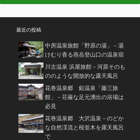
最近の投稿
中房温泉旅館「野原の湯」－湯
けむり香る燕岳登山口の温泉宿
川古温泉 浜屋旅館－河原そのも
ののような開放的な露天風呂
花巻温泉郷 鉛温泉「藤三旅
館」－荘厳な足元湧出の浴場は
必見
花巻温泉郷 大沢温泉－のどか
な自然渓流と桜並木を露天風呂
で