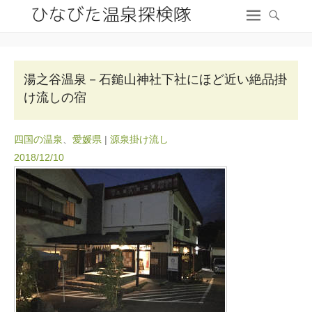
湯之谷温泉－石鎚山神社下社にほど近い絶品掛
け流しの宿
四国の温泉
、
愛媛県
|
源泉掛け流し
2018/12/10