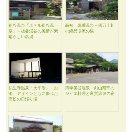
祖谷温泉「ホテル祖谷温
高知 郷麓温泉－四万十川
泉」－祖谷渓谷の風情が素
の絶品渓流の湯
晴らしい名湯
仏生寺温泉「天平湯」－お
四季美谷温泉－剣山南部の
湯、デザインともに優れた
ジビエ料理と良質温泉の宿
高松の日帰り湯