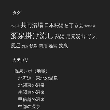
タグ
共同浴場
日本秘湯を守る会
ぬる湯
海中温泉
源泉掛け流し
野天
熱湯
足元湧出
風呂
飲泉
閉店
離島
銭湯
野湯
カテゴリ
温泉レポ（地域）
北海道・東北の温泉
北関東の温泉
南関東の温泉
甲信越の温泉
中部の温泉