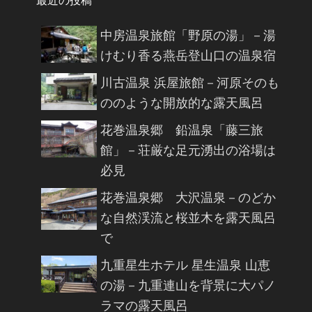
最近の投稿
中房温泉旅館「野原の湯」－湯
けむり香る燕岳登山口の温泉宿
川古温泉 浜屋旅館－河原そのも
ののような開放的な露天風呂
花巻温泉郷 鉛温泉「藤三旅
館」－荘厳な足元湧出の浴場は
必見
花巻温泉郷 大沢温泉－のどか
な自然渓流と桜並木を露天風呂
で
九重星生ホテル 星生温泉 山恵
の湯－九重連山を背景に大パノ
ラマの露天風呂