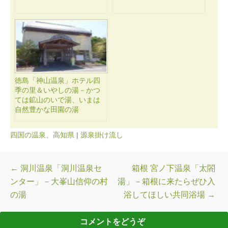
徳島「神山温泉」ホテル四
季の里＆いやしの湯－かつ
ては鉱山のいで湯、いまは
自然豊かな田園の湯
四国の温泉
、
高知県
|
源泉掛け流し
投稿ナビゲーション
←
洞川温泉「洞川温泉セ
箱根 宮ノ下温泉「太閤
ンター」－大峯山信仰の村
湯」－箱根に来たらぜひ入
の湯
浴してほしい共同浴場
→