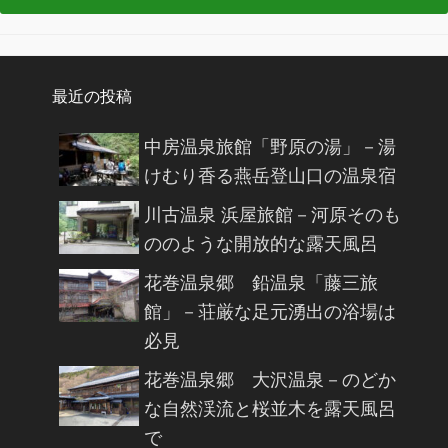
最近の投稿
中房温泉旅館「野原の湯」－湯
けむり香る燕岳登山口の温泉宿
川古温泉 浜屋旅館－河原そのも
ののような開放的な露天風呂
花巻温泉郷 鉛温泉「藤三旅
館」－荘厳な足元湧出の浴場は
必見
花巻温泉郷 大沢温泉－のどか
な自然渓流と桜並木を露天風呂
で