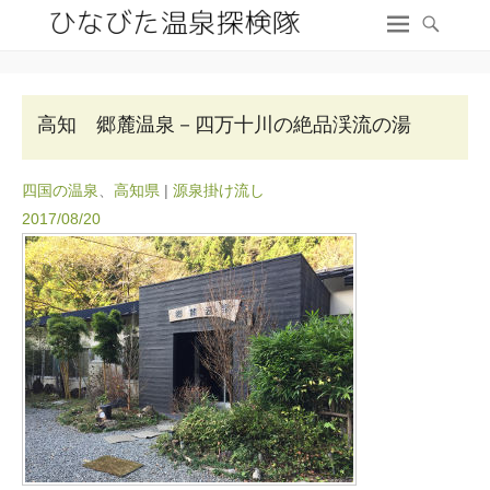
高知 郷麓温泉－四万十川の絶品渓流の湯
四国の温泉
、
高知県
|
源泉掛け流し
2017/08/20