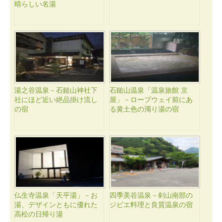
晴らしい名湯
湯之谷温泉－石鎚山神社下
石鎚山温泉「温泉旅館 京
社にほど近い絶品掛け流し
屋」－ロープウェイ前にあ
の宿
る黄土色の濁り湯の宿
仏生寺温泉「天平湯」－お
四季美谷温泉－剣山南部の
湯、デザインともに優れた
ジビエ料理と良質温泉の宿
高松の日帰り湯