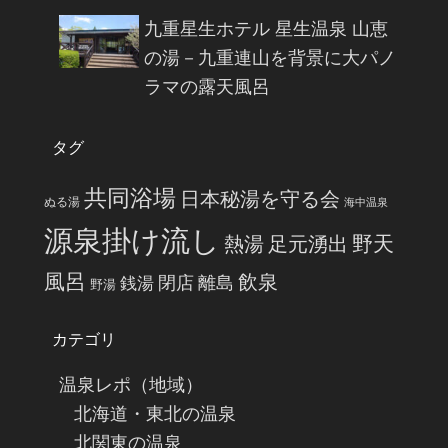
九重星生ホテル 星生温泉 山恵
の湯－九重連山を背景に大パノ
ラマの露天風呂
タグ
共同浴場
日本秘湯を守る会
ぬる湯
海中温泉
源泉掛け流し
野天
熱湯
足元湧出
風呂
飲泉
閉店
離島
銭湯
野湯
カテゴリ
温泉レポ（地域）
北海道・東北の温泉
北関東の温泉