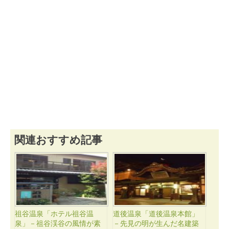
関連おすすめ記事
祖谷温泉「ホテル祖谷温
道後温泉「道後温泉本館」
泉」－祖谷渓谷の風情が素
－先見の明が生んだ名建築