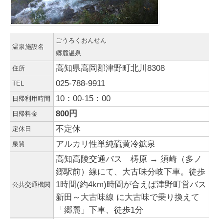
ごうろくおんせん
温泉施設名
郷麓温泉
高知県高岡郡津野町北川8308
住所
025-788-9911
TEL
10：00-15：00
日帰利用時間
800円
日帰料金
不定休
定休日
アルカリ性単純硫黄冷鉱泉
泉質
高知高陵交通バス 梼原 → 須崎（多ノ
郷駅前）線にて、大古味分岐下車。徒歩
1時間(約4km)時間が合えば津野町営バス
公共交通機関
新田～大古味線 に大古味で乗り換えて
「郷麓」下車、徒歩1分