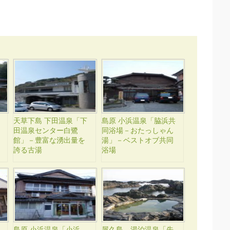
天草下島 下田温泉「下
島原 小浜温泉「脇浜共
田温泉センター白鷺
同浴場－おたっしゃん
館」－豊富な湧出量を
湯」－ベストオブ共同
誇る古湯
浴場
島原 小浜温泉「小浜
屋久島 湯泊温泉「先