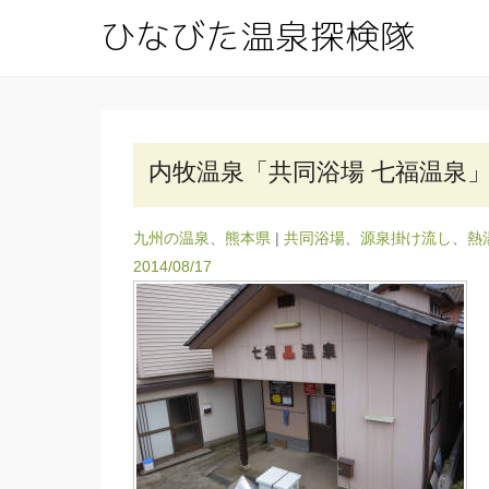
ひな
公共交通
内牧温泉「共同浴場 七福温泉
九州の温泉
、
熊本県
|
共同浴場
、
源泉掛け流し
、
熱
2014/08/17