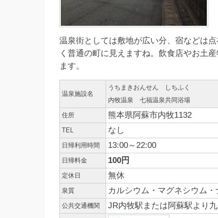
温泉街としては敷地が広い分、宿などは点
く普通の町に見えますね。飲食店やお土産
ます。
うちまきおんせん しちふく
温泉施設名
内牧温泉 七福温泉共同浴場
熊本県阿蘇市内牧1132
住所
なし
TEL
13:00～22:00
日帰利用時間
100円
日帰料金
無休
定休日
カルシウム・マグネシウム・
泉質
JR内牧駅または阿蘇駅より
公共交通機関