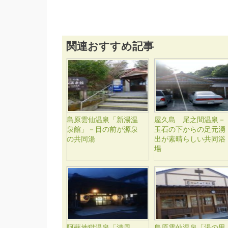
関連おすすめ記事
島原雲仙温泉「新湯温
屋久島 尾之間温泉－
泉館」－目の前が源泉
玉石の下からの足元湧
の共同湯
出が素晴らしい共同浴
場
阿蘇地獄温泉「清風
島原雲仙温泉「湯の里