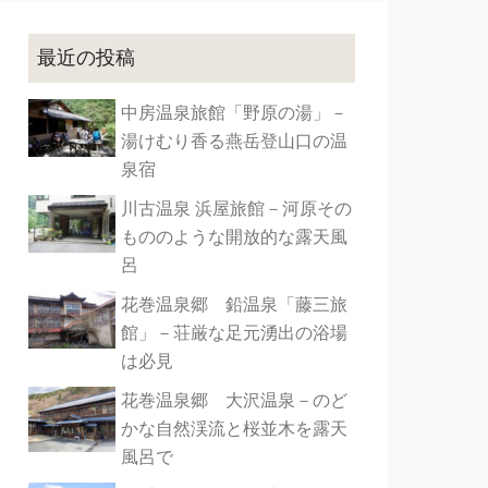
最近の投稿
中房温泉旅館「野原の湯」－
湯けむり香る燕岳登山口の温
泉宿
川古温泉 浜屋旅館－河原その
もののような開放的な露天風
呂
花巻温泉郷 鉛温泉「藤三旅
館」－荘厳な足元湧出の浴場
は必見
花巻温泉郷 大沢温泉－のど
かな自然渓流と桜並木を露天
風呂で