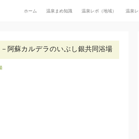
びた温泉探検隊
ホーム
温泉まめ知識
温泉レポ（地域）
温泉レ
メインメニュー
コンテンツへスキップ
機関で行く日帰り温泉の旅
」－阿蘇カルデラのいぶし銀共同浴場
湯