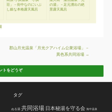
荘」－街中なのにいぶ
の湯」－足元湧出の絶
し銀な本格露天風呂
景露天風呂
湯
郡山月光温泉「月光クアハイム公衆浴場」－
異色系共同浴場
→
タグ
共同浴場
日本秘湯を守る会
ぬる湯
海中温泉