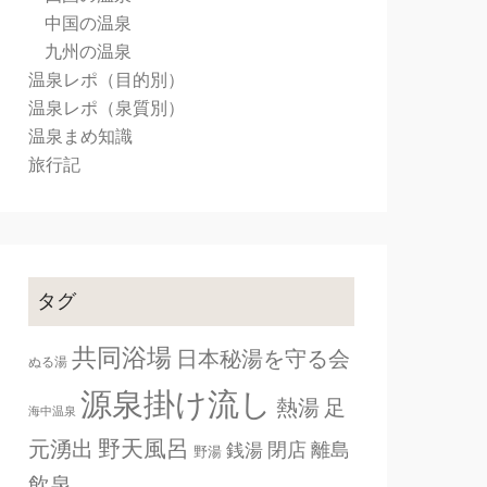
中国の温泉
九州の温泉
温泉レポ（目的別）
温泉レポ（泉質別）
温泉まめ知識
旅行記
タグ
共同浴場
日本秘湯を守る会
ぬる湯
源泉掛け流し
熱湯
足
海中温泉
野天風呂
元湧出
閉店
離島
銭湯
野湯
飲泉