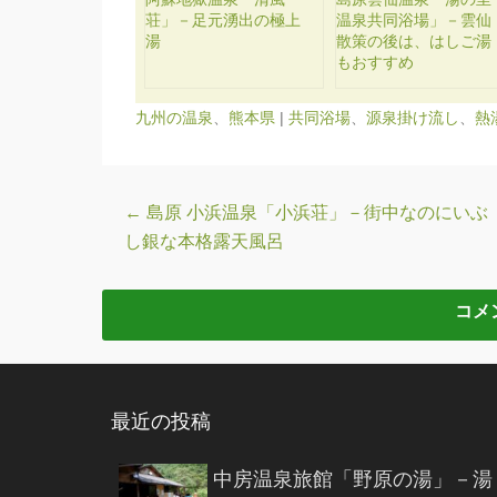
荘」－足元湧出の極上
温泉共同浴場」－雲仙
湯
散策の後は、はしご湯
もおすすめ
九州の温泉
、
熊本県
|
共同浴場
、
源泉掛け流し
、
熱
投稿ナビゲーション
←
島原 小浜温泉「小浜荘」－街中なのにいぶ
し銀な本格露天風呂
最近の投稿
中房温泉旅館「野原の湯」－湯