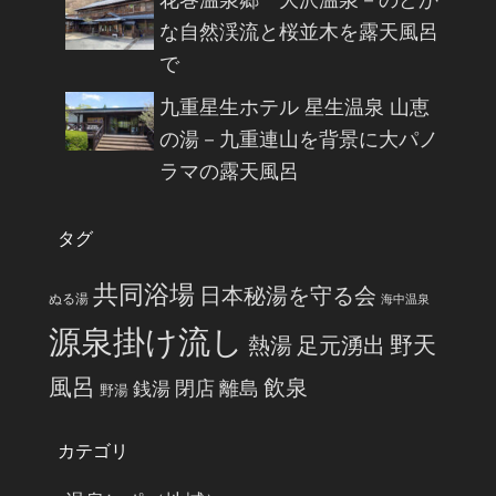
な自然渓流と桜並木を露天風呂
で
九重星生ホテル 星生温泉 山恵
の湯－九重連山を背景に大パノ
ラマの露天風呂
タグ
共同浴場
日本秘湯を守る会
ぬる湯
海中温泉
源泉掛け流し
野天
熱湯
足元湧出
風呂
飲泉
閉店
離島
銭湯
野湯
カテゴリ