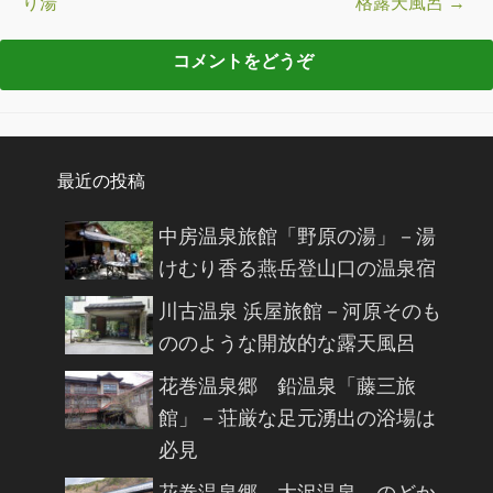
り湯
格露天風呂
→
最近の投稿
中房温泉旅館「野原の湯」－湯
けむり香る燕岳登山口の温泉宿
川古温泉 浜屋旅館－河原そのも
ののような開放的な露天風呂
花巻温泉郷 鉛温泉「藤三旅
館」－荘厳な足元湧出の浴場は
必見
花巻温泉郷 大沢温泉－のどか