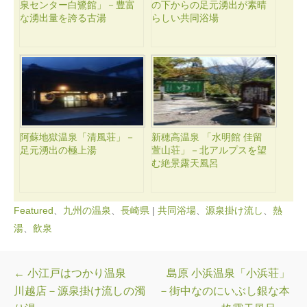
泉センター白鷺館」－豊富
の下からの足元湧出が素晴
な湧出量を誇る古湯
らしい共同浴場
阿蘇地獄温泉「清風荘」－
新穂高温泉 「水明館 佳留
足元湧出の極上湯
萱山荘」－北アルプスを望
む絶景露天風呂
Featured
、
九州の温泉
、
長崎県
|
共同浴場
、
源泉掛け流し
、
熱
湯
、
飲泉
投稿ナビゲーション
←
小江戸はつかり温泉
島原 小浜温泉「小浜荘」
川越店－源泉掛け流しの濁
－街中なのにいぶし銀な本