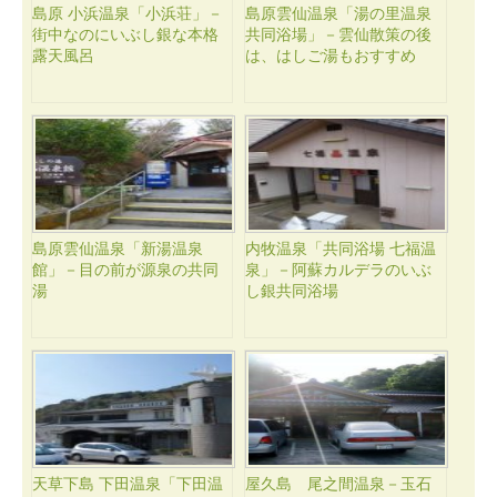
島原 小浜温泉「小浜荘」－
島原雲仙温泉「湯の里温泉
街中なのにいぶし銀な本格
共同浴場」－雲仙散策の後
露天風呂
は、はしご湯もおすすめ
島原雲仙温泉「新湯温泉
内牧温泉「共同浴場 七福温
館」－目の前が源泉の共同
泉」－阿蘇カルデラのいぶ
湯
し銀共同浴場
天草下島 下田温泉「下田温
屋久島 尾之間温泉－玉石