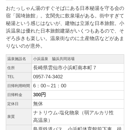
おたっしゃん湯のすぐそばにある日本秘湯を守る会の
宿「国埼旅館」。玄関先に飲泉場がある。街中すぎて
秘湯という感じはないが、建物は立派な日本旅館。小
浜温泉は優れた日本旅館建築がいくつもあるので、そ
ぞろ歩きも楽しい。温泉街なのに土産物店などがあま
りないのが意外。
温泉施設名
小浜温泉 脇浜共同浴場
長崎県雲仙市小浜町南本町７
住所
0957-74-3402
TEL
6：00～21：00
日帰利用時間
300円
日帰料金
無休
定休日
ナトリウム-塩化物泉（弱アルカリ性
泉質
高温泉）
島原鉄道バス、小浜町体育館前下車。徒