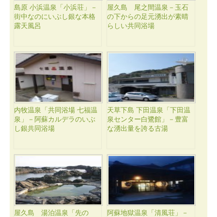
島原 小浜温泉「小浜荘」－
屋久島 尾之間温泉－玉石
街中なのにいぶし銀な本格
の下からの足元湧出が素晴
露天風呂
らしい共同浴場
内牧温泉「共同浴場 七福温
天草下島 下田温泉「下田温
泉」－阿蘇カルデラのいぶ
泉センター白鷺館」－豊富
し銀共同浴場
な湧出量を誇る古湯
屋久島 湯泊温泉「先の
阿蘇地獄温泉「清風荘」－