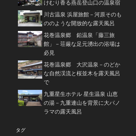
けむり香る燕岳登山口の温泉宿
川古温泉 浜屋旅館－河原そのも
ののような開放的な露天風呂
花巻温泉郷 鉛温泉「藤三旅
館」－荘厳な足元湧出の浴場は
必見
花巻温泉郷 大沢温泉－のどか
な自然渓流と桜並木を露天風呂
で
九重星生ホテル 星生温泉 山恵
の湯－九重連山を背景に大パノ
ラマの露天風呂
タグ