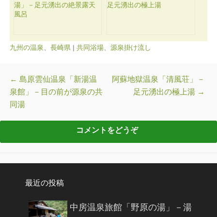
湯」－足元湧出の絶景露天
足元湧出の極上湯
風呂
九州の温泉
、
長崎県
|
共同浴場
、
源泉掛け流し
投稿ナビゲーション
←
島原雲仙温泉「新湯温
阿蘇地獄温泉「清風荘」－
泉館」－目の前が源泉の共
足元湧出の極上湯
→
同湯
最近の投稿
中房温泉旅館「野原の湯」－湯