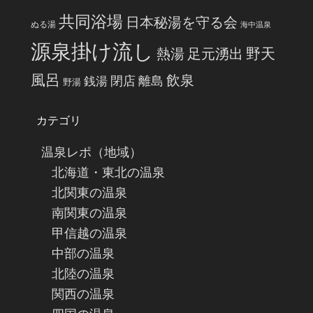
共同浴場
日本秘湯を守る会
ぬる湯
海中温泉
源泉掛け流し
野天
熱湯
足元湧出
風呂
飲泉
閉店
離島
銭湯
野湯
カテゴリ
温泉レポ（地域）
北海道・東北の温泉
北関東の温泉
南関東の温泉
甲信越の温泉
中部の温泉
北陸の温泉
関西の温泉