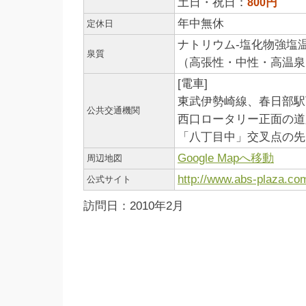
土日・祝日：
円
800
年中無休
定休日
ナトリウム-塩化物強塩
泉質
（高張性・中性・高温泉
[電車]
東武伊勢崎線、春日部駅
公共交通機関
西口ロータリー正面の道
「八丁目中」交叉点の先
Google Mapへ移動
周辺地図
http://www.abs-plaza.co
公式サイト
訪問日：2010年2月