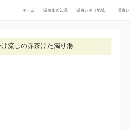
びた温泉探検隊
ホーム
温泉まめ知識
温泉レポ（地域）
温泉レ
メインメニュー
コンテンツへスキップ
機関で行く日帰り温泉の旅
掛け流しの赤茶けた濁り湯