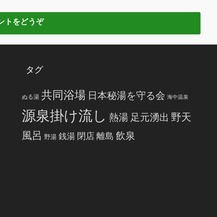
タグ
共同浴場
日本秘湯を守る会
ぬる湯
海中温泉
源泉掛け流し
野天
熱湯
足元湧出
風呂
飲泉
閉店
離島
銭湯
野湯