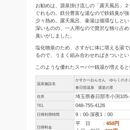
お勧めは、源泉掛け流しの「露天風呂」２
ぐれもの。鉄分豊富な湯なので鉄錆臭が強
少々熱め。露天風呂、壷湯は循環なしとい
深いものの、一人用なので贅沢な独り占め
臭いがしました。
塩化物泉のため、さすがに体に堪える湯で
るので、うまく組み合わせればきついとい
このような優れたスーパー銭湯が増えると
かすかべおんせん ゆらくのさ
温泉施設名
春日部温泉 湯楽の里
埼玉県春日部市小渕105-
住所
048-755-4126
TEL
9：00-深夜1：00
日帰利用時間
平 日 ：
円
650
日帰料金