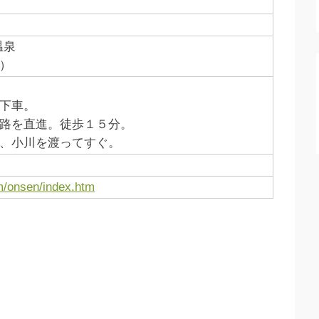
温泉
）
下車。
路を直進。徒歩１５分。
、小川を渡ってすぐ。
m/onsen/index.htm