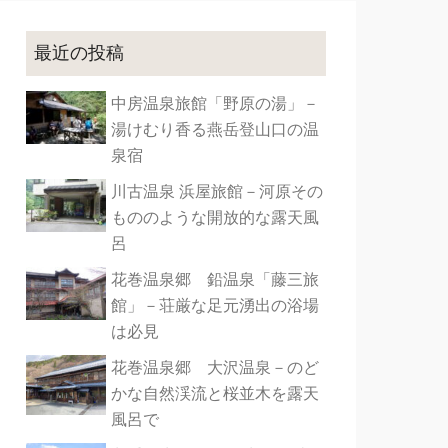
最近の投稿
中房温泉旅館「野原の湯」－
湯けむり香る燕岳登山口の温
泉宿
川古温泉 浜屋旅館－河原その
もののような開放的な露天風
呂
花巻温泉郷 鉛温泉「藤三旅
館」－荘厳な足元湧出の浴場
は必見
花巻温泉郷 大沢温泉－のど
かな自然渓流と桜並木を露天
風呂で