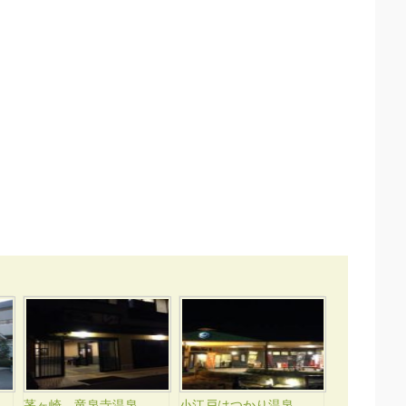
茅ヶ崎 竜泉寺温泉
小江戸はつかり温泉