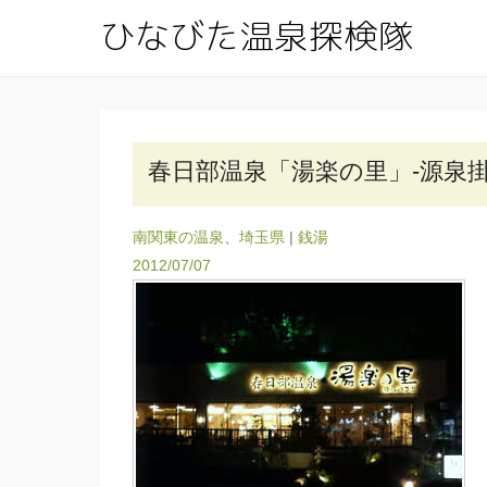
ひな
公共交通
春日部温泉「湯楽の里」-源泉
南関東の温泉
、
埼玉県
|
銭湯
2012/07/07