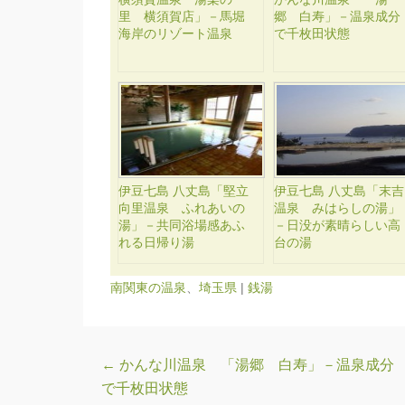
里 横須賀店」－馬堀
郷 白寿」－温泉成分
海岸のリゾート温泉
で千枚田状態
伊豆七島 八丈島「堅立
伊豆七島 八丈島「末吉
向里温泉 ふれあいの
温泉 みはらしの湯」
湯」－共同浴場感あふ
－日没が素晴らしい高
れる日帰り湯
台の湯
南関東の温泉
、
埼玉県
|
銭湯
投稿ナビゲーション
←
かんな川温泉 「湯郷 白寿」－温泉成分
で千枚田状態