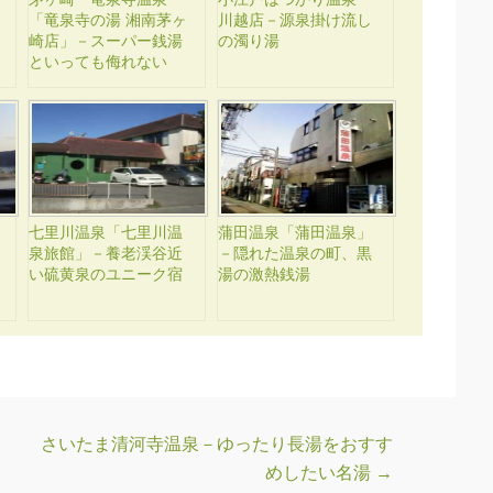
「竜泉寺の湯 湘南茅ヶ
川越店－源泉掛け流し
崎店」－スーパー銭湯
の濁り湯
といっても侮れない
七里川温泉「七里川温
蒲田温泉「蒲田温泉」
泉旅館」－養老渓谷近
－隠れた温泉の町、黒
い硫黄泉のユニーク宿
湯の激熱銭湯
さいたま清河寺温泉－ゆったり長湯をおすす
めしたい名湯
→