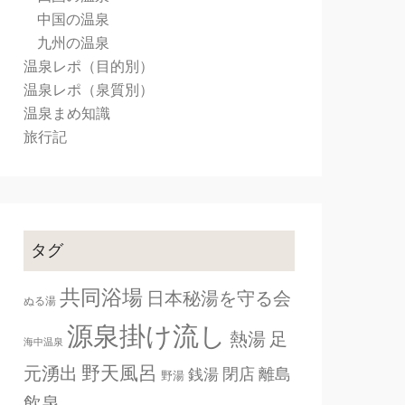
中国の温泉
九州の温泉
温泉レポ（目的別）
温泉レポ（泉質別）
温泉まめ知識
旅行記
タグ
共同浴場
日本秘湯を守る会
ぬる湯
源泉掛け流し
熱湯
足
海中温泉
野天風呂
元湧出
閉店
離島
銭湯
野湯
飲泉