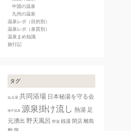
中国の温泉
九州の温泉
温泉レポ（目的別）
温泉レポ（泉質別）
温泉まめ知識
旅行記
タグ
共同浴場
日本秘湯を守る会
ぬる湯
源泉掛け流し
熱湯
足
海中温泉
野天風呂
元湧出
閉店
離島
銭湯
野湯
飲泉