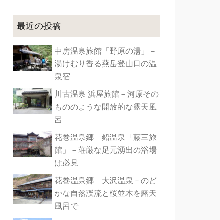
最近の投稿
中房温泉旅館「野原の湯」－
湯けむり香る燕岳登山口の温
泉宿
川古温泉 浜屋旅館－河原その
もののような開放的な露天風
呂
花巻温泉郷 鉛温泉「藤三旅
館」－荘厳な足元湧出の浴場
は必見
花巻温泉郷 大沢温泉－のど
かな自然渓流と桜並木を露天
風呂で