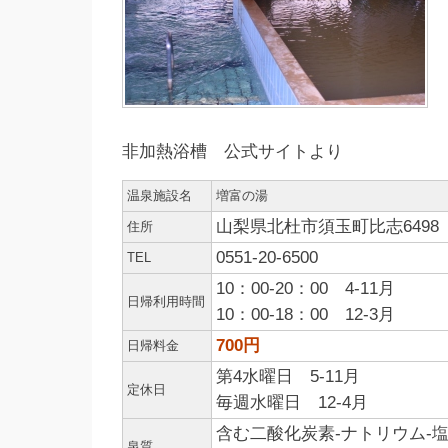
非加熱浴槽 公式サイトより
温泉施設名
増富の湯
山梨県北杜市須玉町比志6498
住所
0551-20-6500
TEL
10：00-20：00 4-11月
日帰利用時間
10：00-18：00 12-3月
700円
日帰料金
第4水曜日 5-11月
定休日
毎週水曜日 12-4月
含む二酸化炭素-ナトリウム-
泉質