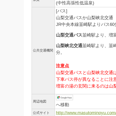
(中性高張性低温泉)
[バス]
山梨交通バスか山梨峡北交通
JR中央本線韮崎駅よりバス60
山梨交通バス
韮崎駅より、増
山梨峡北交通
韮崎駅より、韮
公共交通機関
分。
注意点
山梨交通バスと山梨峡北交通
下車バス停が異なることに注
増富の湯の玄関に来るのは山
周辺地図
へ移動
http://www.masutominoyu.com
公式サイト