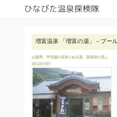
ひな
公共交通
増富温泉 「増富の湯」－プー
山梨県
、
甲信越の温泉
|
ぬる湯
、
源泉掛け流し
2012/07/07