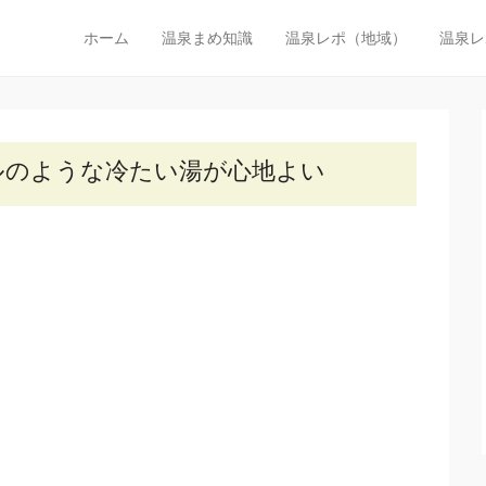
びた温泉探検隊
ホーム
温泉まめ知識
温泉レポ（地域）
温泉レ
メインメニュー
コンテンツへスキップ
機関で行く日帰り温泉の旅
ルのような冷たい湯が心地よい