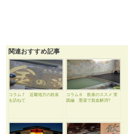
関連おすすめ記事
コラム７ 近畿地方の鉄泉
コラム６ 飲泉のススメ 実
を訪ねて
践編 墨湯で貧血解消?