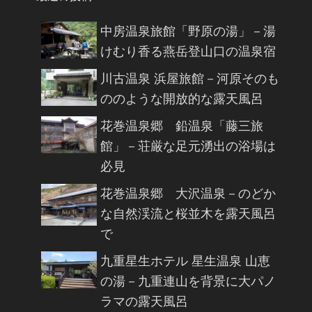
中房温泉旅館「野原の湯」－湯
けむり香る燕岳登山口の温泉宿
川古温泉 浜屋旅館－河原そのも
ののような開放的な露天風呂
花巻温泉郷 鉛温泉「藤三旅
館」－荘厳な足元湧出の浴場は
必見
花巻温泉郷 大沢温泉－のどか
な自然渓流と桜並木を露天風呂
で
九重星生ホテル 星生温泉 山恵
の湯－九重連山を背景に大パノ
ラマの露天風呂