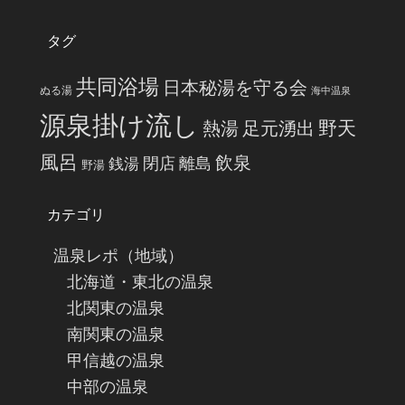
タグ
共同浴場
日本秘湯を守る会
ぬる湯
海中温泉
源泉掛け流し
野天
熱湯
足元湧出
風呂
飲泉
閉店
離島
銭湯
野湯
カテゴリ
温泉レポ（地域）
北海道・東北の温泉
北関東の温泉
南関東の温泉
甲信越の温泉
中部の温泉