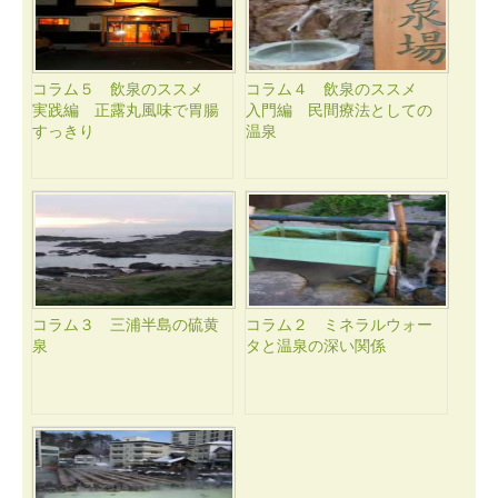
コラム５ 飲泉のススメ
コラム４ 飲泉のススメ
実践編 正露丸風味で胃腸
入門編 民間療法としての
すっきり
温泉
コラム３ 三浦半島の硫黄
コラム２ ミネラルウォー
泉
タと温泉の深い関係