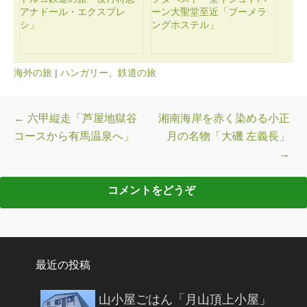
アナドール・エクスプレ
ーン大聖堂至近「ブーメラ
シ」
ングホステル」
海外の旅
|
ハンガリー
、
鉄道の旅
投稿ナビゲーション
←
六甲縦走「芦屋地獄谷
湘南海岸を赤く染める小正
コースから有馬温泉へ」
月の名物「大磯 左義長」
→
最近の投稿
山小屋ごはん「月山頂上小屋」