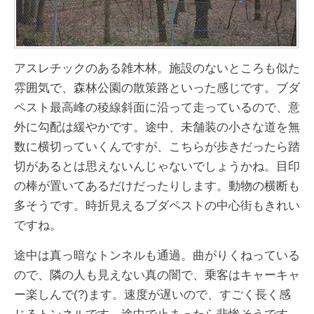
アスレチックのある雑木林。施設のないところも似た
雰囲気で、森林公園の散策路といった感じです。ブダ
ペスト最高峰の稜線斜面に沿って走っているので、意
外に勾配は緩やかです。途中、未舗装の小さな道を無
数に横切っていくんですが、
こちらが歩きだったら踏
切があるとは思えないんじゃないでしょうかね。目印
の棒が置いてあるだけだったりします。動物の横断も
多そうです。時折見えるブダペストの中心街もきれい
ですね。
途中は真っ暗なトンネルも通過。曲がりくねっている
ので、隣の人も見えない真の闇で、乗客はキャーキャ
ー楽しんで(?)ます。速度が遅いので、すごく長く感