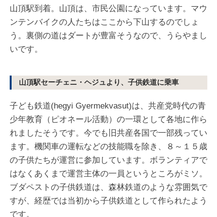
山頂駅到着。山頂は、市民公園になっています。マウ
ンテンバイクの人たちはここから下山するのでしょ
う。裏側の道はダートが豊富そうなので、うらやまし
いです。
山頂駅セーチェニ・ヘジュより、子供鉄道に乗車
子ども鉄道(hegyi Gyermekvasut)は、共産党時代の青
少年教育（ピオネール活動）の一環として各地に作ら
れましたそうです。今でも旧共産各国で一部残ってい
ます。機関車の運転などの技能職を除き、８～１５歳
の子供たちが運営に参加しています。ボランティアで
はなくあくまで運営主体の一員というところがミソ。
ブダペストの子供鉄道は、森林鉄道のような雰囲気で
すが、経歴では当初から子供鉄道として作られたよう
です。