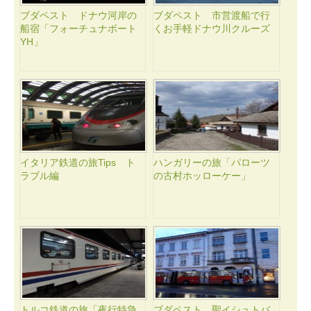
ブダペスト ドナウ河岸の
ブダペスト 市営渡船で行
船宿「フォーチュナボート
くお手軽ドナウ川クルーズ
YH」
イタリア鉄道の旅Tips ト
ハンガリーの旅「パローツ
ラブル編
の古村ホッローケー」
トルコ鉄道の旅「夜行特急
ブダペスト 聖イシュトバ