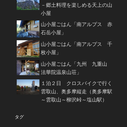
－郷土料理を楽しめる天上の山
小屋
山小屋ごはん「南アルプス 赤
石岳小屋」
山小屋ごはん「南アルプス 千
枚小屋」
山小屋ごはん「九州 九重山
法華院温泉山荘」
１泊２日 クロスバイクで行く
雲取山、奥多摩縦走（奥多摩駅
～雲取山～柳沢峠～塩山駅）
タグ