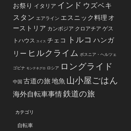
インド
ウズベキ
お祭り
イタリア
スタン
エスニック料理
オ
エアライン
ーストリア
ゲス
カンボジア
クロアチア
トルコ
ハンガ
チェコ
トハウス
スイス
ヒルクライム
リー
ボスニア・ヘルツェ
ロングライド
ゴビナ
ロシア
モンテネグロ
山小屋ごはん
古道の旅
地魚
中国
鉄道の旅
海外自転車事情
カテゴリ
自転車