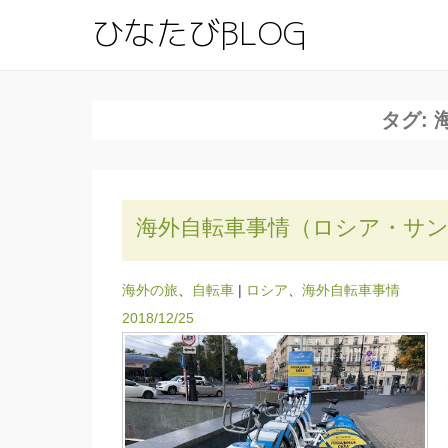
ひなたびBL
有名地を一歩外れてと
タグ:
海外自転車事情（ロシア・サ
海外の旅
、
自転車
|
ロシア
、
海外自転車事情
2018/12/25