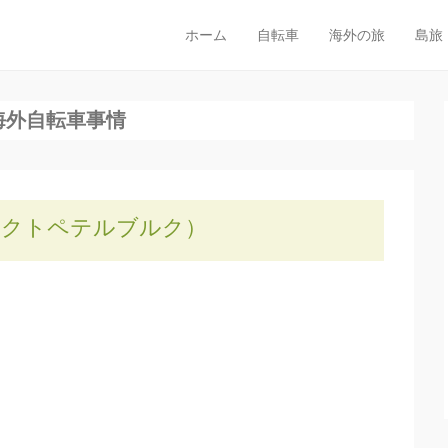
OG
ホーム
自転車
海外の旅
島旅
メインメニュー
コンテンツへスキップ
っておき探し旅
海外自転車事情
ンクトペテルブルク）