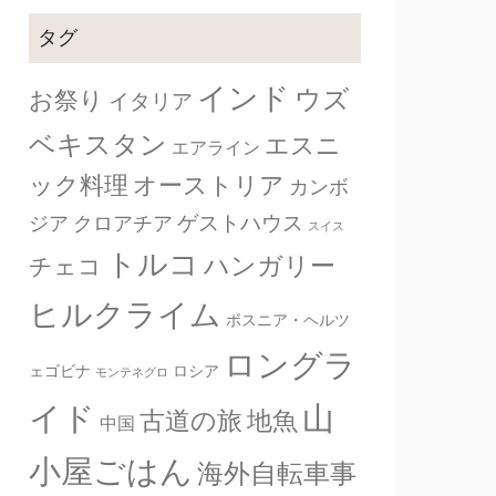
タグ
インド
ウズ
お祭り
イタリア
ベキスタン
エスニ
エアライン
ック料理
オーストリア
カンボ
ゲストハウス
ジア
クロアチア
スイス
トルコ
ハンガリー
チェコ
ヒルクライム
ボスニア・ヘルツ
ロングラ
ェゴビナ
ロシア
モンテネグロ
山
イド
古道の旅
地魚
中国
小屋ごはん
海外自転車事