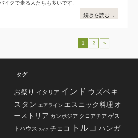
バイクで走る人たちも多いです。
続きを読む→
1
2
>
タグ
インド
ウズベキ
お祭り
イタリア
スタン
エスニック料理
オ
エアライン
ーストリア
ゲス
カンボジア
クロアチア
トルコ
ハンガ
チェコ
トハウス
スイス