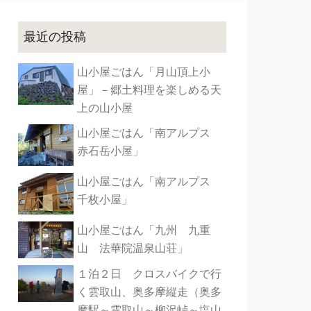
最近の投稿
山小屋ごはん「月山頂上小
屋」－郷土料理を楽しめる天
上の山小屋
山小屋ごはん「南アルプス
赤石岳小屋」
山小屋ごはん「南アルプス
千枚小屋」
山小屋ごはん「九州 九重
山 法華院温泉山荘」
１泊２日 クロスバイクで行
く雲取山、奥多摩縦走（奥多
摩駅～雲取山～柳沢峠～塩山