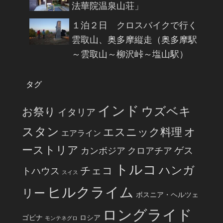
法華院温泉山荘」
１泊２日 クロスバイクで行く
雲取山、奥多摩縦走（奥多摩駅
～雲取山～柳沢峠～塩山駅）
タグ
インド
ウズベキ
お祭り
イタリア
スタン
エスニック料理
オ
エアライン
ーストリア
ゲス
カンボジア
クロアチア
トルコ
ハンガ
チェコ
トハウス
スイス
ヒルクライム
リー
ボスニア・ヘルツェ
ロングライド
ゴビナ
ロシア
モンテネグロ