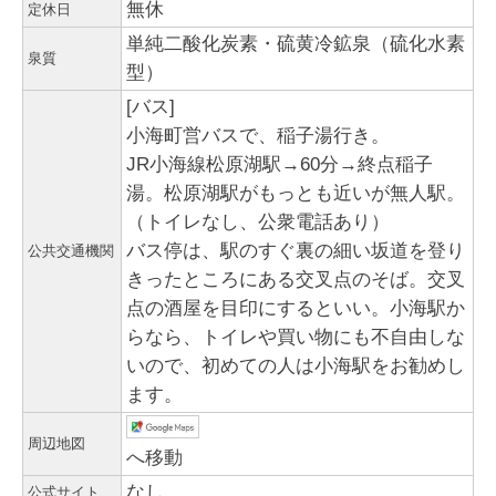
無休
定休日
単純二酸化炭素・硫黄冷鉱泉（硫化水素
泉質
型）
[バス]
小海町営バスで、稲子湯行き。
JR小海線松原湖駅→60分→終点稲子
湯。松原湖駅がもっとも近いが無人駅。
（トイレなし、公衆電話あり）
バス停は、駅のすぐ裏の細い坂道を登り
公共交通機関
きったところにある交叉点のそば。交叉
点の酒屋を目印にするといい。小海駅か
らなら、トイレや買い物にも不自由しな
いので、初めての人は小海駅をお勧めし
ます。
周辺地図
へ移動
なし
公式サイト