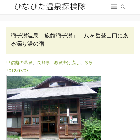
稲子湯温泉「旅館稲子湯」－八ヶ岳登山口にあ
る濁り湯の宿
甲信越の温泉
、
長野県
|
源泉掛け流し
、
飲泉
2012/07/07