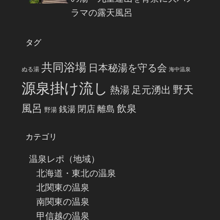
ラマの露天風呂
タグ
共同浴場
日本秘湯を守る会
ぬる湯
海中温泉
源泉掛け流し
野天
熱湯
足元湧出
風呂
飲泉
閉店
離島
銭湯
野湯
カテゴリ
温泉レポ（地域）
北海道・東北の温泉
北関東の温泉
南関東の温泉
甲信越の温泉