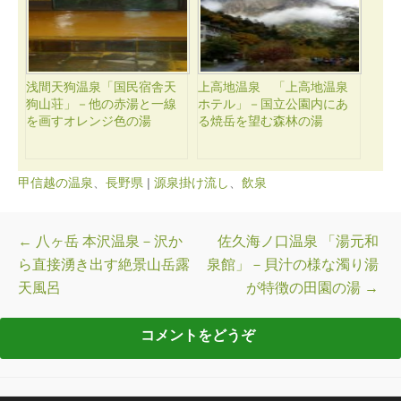
浅間天狗温泉「国民宿舎天
上高地温泉 「上高地温泉
狗山荘」－他の赤湯と一線
ホテル」－国立公園内にあ
を画すオレンジ色の湯
る焼岳を望む森林の湯
甲信越の温泉
、
長野県
|
源泉掛け流し
、
飲泉
投稿ナビゲーション
←
八ヶ岳 本沢温泉－沢か
佐久海ノ口温泉 「湯元和
ら直接湧き出す絶景山岳露
泉館」－貝汁の様な濁り湯
天風呂
が特徴の田園の湯
→