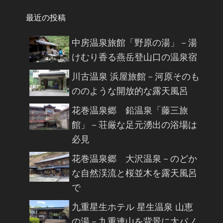
最近の投稿
中房温泉旅館「野原の湯」－湯
けむり香る燕岳登山口の温泉宿
川古温泉 浜屋旅館－河原そのも
ののような開放的な露天風呂
花巻温泉郷 鉛温泉「藤三旅
館」－荘厳な足元湧出の浴場は
必見
花巻温泉郷 大沢温泉－のどか
な自然渓流と桜並木を露天風呂
で
九重星生ホテル 星生温泉 山恵
の湯－九重連山を背景に大パノ