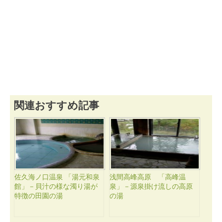
関連おすすめ記事
佐久海ノ口温泉 「湯元和泉
浅間高峰高原 「高峰温
館」－貝汁の様な濁り湯が
泉」－源泉掛け流しの高原
特徴の田園の湯
の湯