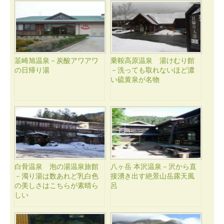
韮崎旭温泉－炭酸アワアワ
乗鞍高原温泉 湯けむり館
の日帰り湯
－洗っても取れないほど濃
い硫黄泉が名物
白骨温泉 泡の湯温泉旅館
八ヶ岳 本沢温泉－沢から直
－濁り湯は数あれど乳白色
接湧き出す絶景山岳露天風
の美しさはこちらが素晴ら
呂
しい