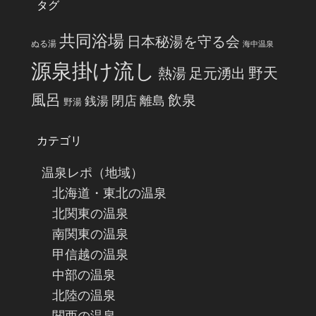
タグ
共同浴場
日本秘湯を守る会
ぬる湯
海中温泉
源泉掛け流し
野天
熱湯
足元湧出
風呂
飲泉
閉店
離島
銭湯
野湯
カテゴリ
温泉レポ（地域）
北海道・東北の温泉
北関東の温泉
南関東の温泉
甲信越の温泉
中部の温泉
北陸の温泉