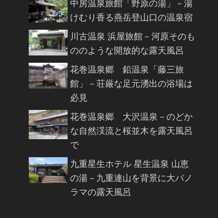
中房温泉旅館「野原の湯」－湯
けむり香る燕岳登山口の温泉宿
川古温泉 浜屋旅館－河原そのも
ののような開放的な露天風呂
花巻温泉郷 鉛温泉「藤三旅
館」－荘厳な足元湧出の浴場は
必見
花巻温泉郷 大沢温泉－のどか
な自然渓流と桜並木を露天風呂
で
九重星生ホテル 星生温泉 山恵
の湯－九重連山を背景に大パノ
ラマの露天風呂