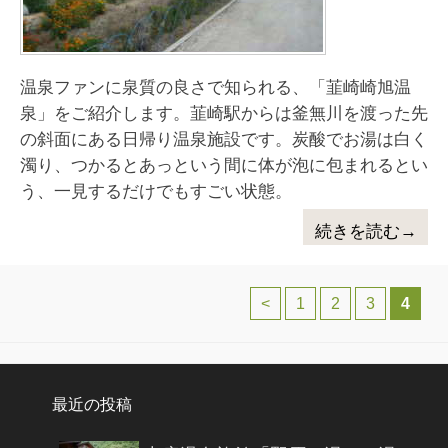
温泉ファンに泉質の良さで知られる、「韮崎崎旭温
泉」をご紹介します。韮崎駅からは釜無川を渡った先
の斜面にある日帰り温泉施設です。炭酸でお湯は白く
濁り、つかるとあっという間に体が泡に包まれるとい
う、一見するだけでもすごい状態。
続きを読む→
投稿ナビゲーション
<
1
2
3
4
最近の投稿