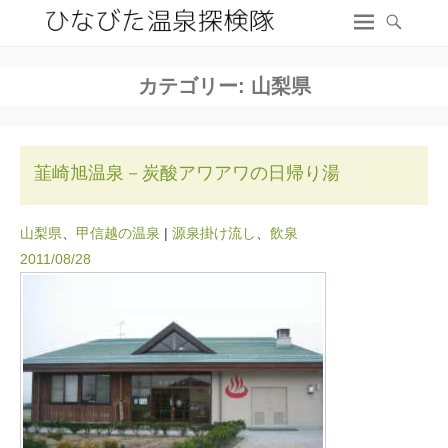
カテゴリー:
山梨県
韮崎旭温泉－炭酸アワアワの日帰り湯
山梨県
、
甲信越の温泉
|
源泉掛け流し
、
飲泉
2011/08/28