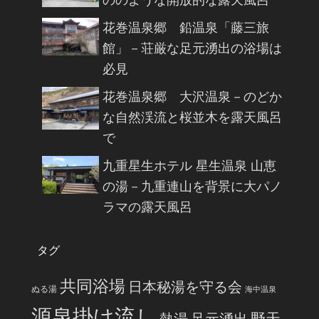
ののような開放的な露天風呂
花巻温泉郷 鉛温泉「藤三旅
館」－荘厳な足元湧出の浴場は
必見
花巻温泉郷 大沢温泉－のどか
な自然渓流と桜並木を露天風呂
で
九重星生ホテル 星生温泉 山恵
の湯－九重連山を背景に大パノ
ラマの露天風呂
タグ
共同浴場
日本秘湯を守る会
ぬる湯
海中温泉
源泉掛け流し
野天