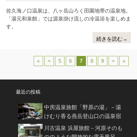
佐久海ノ口温泉は、八ヶ岳山ろく田園地帯の温泉地。
「湯元和泉館」では源泉掛け流しの冷温浴を楽しめま
す。
続きを読む→
投稿ナビゲーション
«
<
5
6
7
8
9
>
»
最近の投稿
中房温泉旅館「野原の湯」－湯
けむり香る燕岳登山口の温泉宿
川古温泉 浜屋旅館－河原そのも