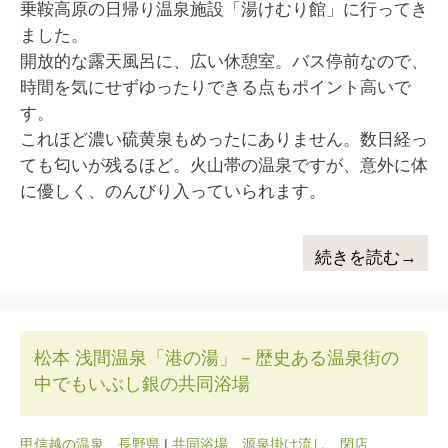
乗鞍高原の日帰り温泉施設「湯けむり館」に行ってき
ました。
開放的な露天風呂に、広い休憩室。バス停前なので、
時間を気にせずゆったりできる点もポイント高いで
す。
これほど濃い硫黄泉もめったにありません。数日経っ
ても匂いが残るほど。火山帯の温泉ですが、意外に体
に優しく、のんびり入っていられます。
続きを読む→
松本 浅間温泉「港の湯」－歴史ある温泉街の
中でもいぶし銀の共同浴場
甲信越の温泉
、
長野県
|
共同浴場
、
源泉掛け流し
、
閉店