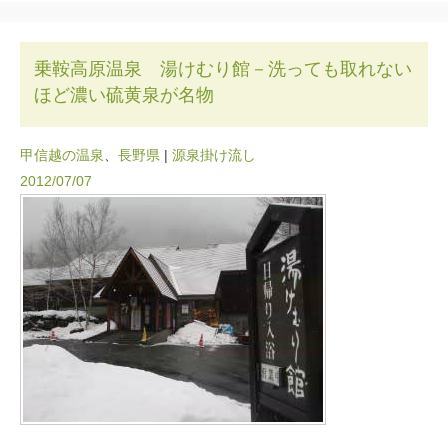
乗鞍高原温泉 湯けむり館－洗っても取れない
ほど濃い硫黄泉が名物
甲信越の温泉
、
長野県
|
源泉掛け流し
2012/07/07