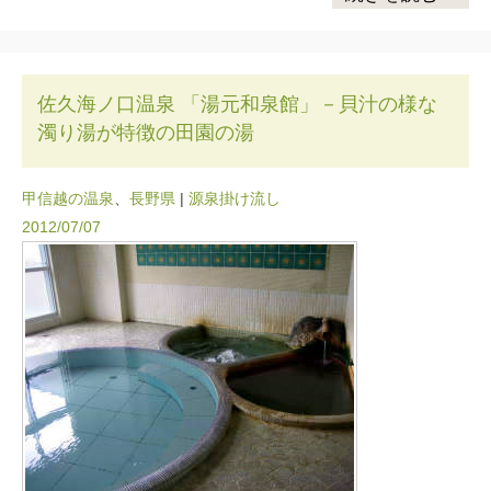
佐久海ノ口温泉 「湯元和泉館」－貝汁の様な
濁り湯が特徴の田園の湯
甲信越の温泉
、
長野県
|
源泉掛け流し
2012/07/07