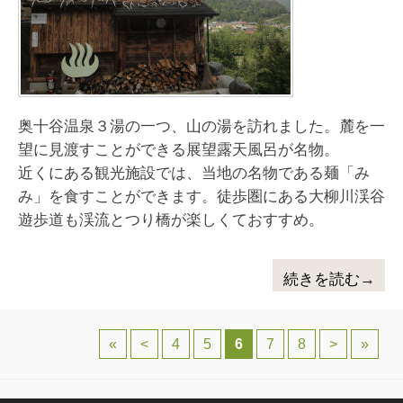
奥十谷温泉３湯の一つ、山の湯を訪れました。麓を一
望に見渡すことができる展望露天風呂が名物。
近くにある観光施設では、当地の名物である麺「み
み」を食すことができます。徒歩圏にある大柳川渓谷
遊歩道も渓流とつり橋が楽しくておすすめ。
続きを読む→
投稿ナビゲーション
«
<
4
5
6
7
8
>
»