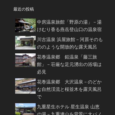
最近の投稿
中房温泉旅館「野原の湯」－湯
けむり香る燕岳登山口の温泉宿
川古温泉 浜屋旅館－河原そのも
ののような開放的な露天風呂
花巻温泉郷 鉛温泉「藤三旅
館」－荘厳な足元湧出の浴場は
必見
花巻温泉郷 大沢温泉－のどか
な自然渓流と桜並木を露天風呂
で
九重星生ホテル 星生温泉 山恵
の湯－九重連山を背景に大パノ