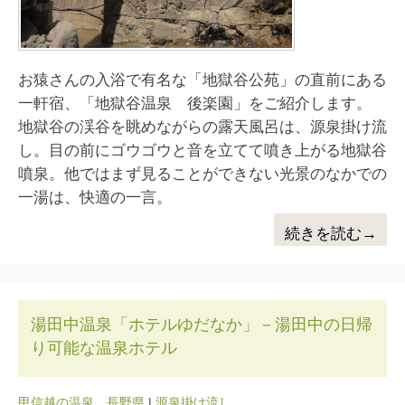
お猿さんの入浴で有名な「地獄谷公苑」の直前にある
一軒宿、「地獄谷温泉 後楽園」をご紹介します。
地獄谷の渓谷を眺めながらの露天風呂は、源泉掛け流
し。目の前にゴウゴウと音を立てて噴き上がる地獄谷
噴泉。他ではまず見ることができない光景のなかでの
一湯は、快適の一言。
続きを読む→
湯田中温泉「ホテルゆだなか」－湯田中の日帰
り可能な温泉ホテル
甲信越の温泉
、
長野県
|
源泉掛け流し