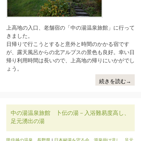
上高地の入口、老舗宿の「中の湯温泉旅館」に行って
きました。
日帰りで行こうとすると意外と時間のかかる宿です
が、露天風呂からの北アルプスの景色も良好。幸い日
帰り利用時間は長いので、上高地の帰りにいかがでし
ょう。
続きを読む→
中の湯温泉旅館 卜伝の湯－入浴難易度高し、
足元湧出の湯
甲信越の温泉
、
長野県
|
日本秘湯を守る会
、
源泉掛け流し
、
足元