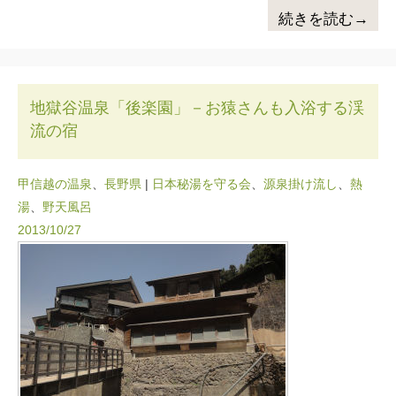
続きを読む→
地獄谷温泉「後楽園」－お猿さんも入浴する渓
流の宿
甲信越の温泉
、
長野県
|
日本秘湯を守る会
、
源泉掛け流し
、
熱
湯
、
野天風呂
2013/10/27