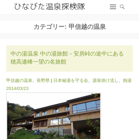
カテゴリー:
甲信越の温泉
中の湯温泉 中の湯旅館－安房峠の途中にある
穂高連峰一望の名旅館
甲信越の温泉
、
長野県
|
日本秘湯を守る会
、
源泉掛け流し
、
熱湯
2014/03/23