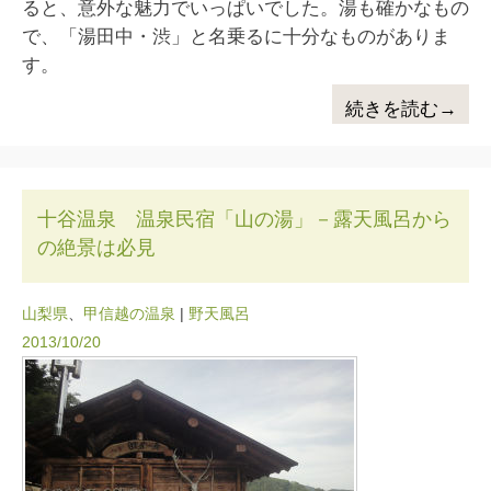
ると、意外な魅力でいっぱいでした。湯も確かなもの
で、「湯田中・渋」と名乗るに十分なものがありま
す。
続きを読む→
十谷温泉 温泉民宿「山の湯」－露天風呂から
の絶景は必見
山梨県
、
甲信越の温泉
|
野天風呂
2013/10/20