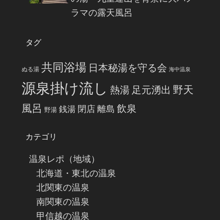
ラマの露天風呂
タグ
共同浴場
日本秘湯を守る会
ぬる湯
海中温泉
源泉掛け流し
野天
熱湯
足元湧出
風呂
飲泉
閉店
離島
銭湯
野湯
カテゴリ
温泉レポ（地域）
北海道・東北の温泉
北関東の温泉
南関東の温泉
甲信越の温泉