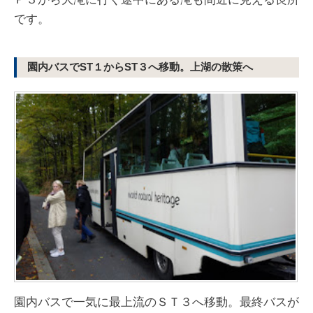
です。
園内バスでST１からST３へ移動。上湖の散策へ
園内バスで一気に最上流のＳＴ３へ移動。最終バスが