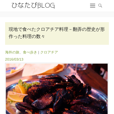
現地で食べたクロアチア料理－翻弄の歴史が形
作った料理の数々
海外の旅
、
食べ歩き
|
クロアチア
2016/03/13