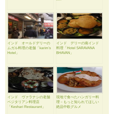
インド オールドデリーの
インド デリーの南インド
ムガル料理の老舗「karim’s
料理「Hotel SARAVANA
Hotel」
BHAVAN」
インド ヴァラナシの老舗
現地で食べたハンガリー料
ベジタリアン料理店
理－もっと知られてほしい
「Keshari Restaurant」
絶品中欧グルメ