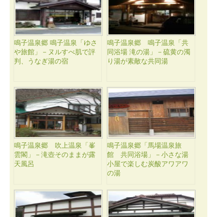
鳴子温泉郷 鳴子温泉「ゆさ
鳴子温泉郷 鳴子温泉「共
や旅館」－ヌルすべ肌で評
同浴場 滝の湯」－硫黄の濁
判、うなぎ湯の宿
り湯が素敵な共同湯
鳴子温泉郷 吹上温泉「峯
鳴子温泉郷「馬場温泉旅
雲閣」－滝壺そのままが露
館 共同浴場」－小さな湯
天風呂
小屋で楽しむ炭酸アワアワ
の湯