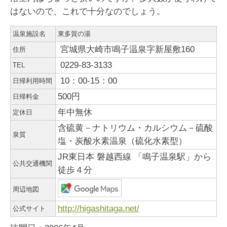
はないので、これで十分なのでしょう。
温泉施設名
東多賀の湯
宮城県大崎市鳴子温泉字新屋敷160
住所
0229-83-3133
TEL
10：00-15：00
日帰利用時間
500円
日帰料金
年中無休
定休日
含硫黄－ナトリウム・カルシウム－硫酸
泉質
塩・炭酸水素温泉（硫化水素型）
JR東日本 磐越西線 「鳴子温泉駅」から
公共交通機関
徒歩４分
周辺地図
http://higashitaga.net/
公式サイト