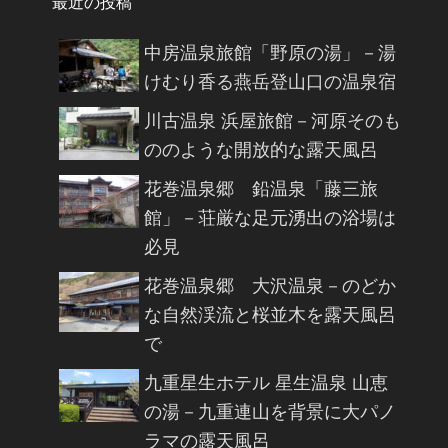
最近の投稿
中房温泉旅館「野原の湯」－湯
けむり香る燕岳登山口の温泉宿
川古温泉 浜屋旅館－河原そのも
ののような開放的な露天風呂
花巻温泉郷 鉛温泉「藤三旅
館」－荘厳な足元湧出の浴場は
必見
花巻温泉郷 大沢温泉－のどか
な自然渓流と桜並木を露天風呂
で
九重星生ホテル 星生温泉 山恵
の湯－九重連山を背景に大パノ
ラマの露天風呂