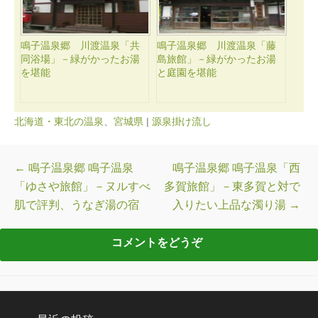
鳴子温泉郷 川渡温泉「共
鳴子温泉郷 川渡温泉「藤
同浴場」－緑がかったお湯
島旅館」－緑がかったお湯
を堪能
と庭園を堪能
北海道・東北の温泉
、
宮城県
|
源泉掛け流し
投稿ナビゲーション
←
鳴子温泉郷 鳴子温泉
鳴子温泉郷 鳴子温泉「西
「ゆさや旅館」－ヌルすべ
多賀旅館」－東多賀と対で
肌で評判、うなぎ湯の宿
入りたい上品な濁り湯
→