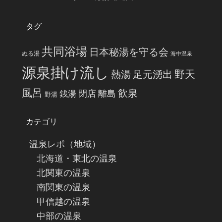
タグ
共同浴場
日本秘湯を守る会
ぬる湯
海中温泉
源泉掛け流し
野天
熱湯
足元湧出
風呂
飲泉
閉店
離島
銭湯
野湯
カテゴリ
温泉レポ（地域）
北海道・東北の温泉
北関東の温泉
南関東の温泉
甲信越の温泉
中部の温泉