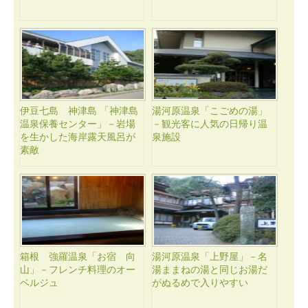
伊豆七島 神津島 「神津島
湯河原温泉「こごめの湯」
温泉保養センター」－岩場
－観光客に人気の日帰り温
を生かした海岸露天風呂が
泉施設
素敵
箱根 強羅温泉「お宿 向
湯河原温泉「上野屋」－名
山」－フレンチ料理のオー
湯ままねの湯と同じお湯だ
ベルジュ
がぬるめで入りやすい