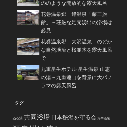
ののような開放的な露天風呂
花巻温泉郷 鉛温泉「藤三旅
館」－荘厳な足元湧出の浴場は
必見
花巻温泉郷 大沢温泉－のどか
な自然渓流と桜並木を露天風呂
で
九重星生ホテル 星生温泉 山恵
の湯－九重連山を背景に大パノ
ラマの露天風呂
タグ
共同浴場
日本秘湯を守る会
ぬる湯
海中温泉