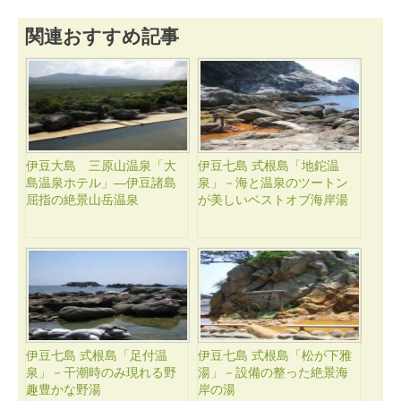
関連おすすめ記事
伊豆大島 三原山温泉「大
伊豆七島 式根島「地鉈温
島温泉ホテル」―伊豆諸島
泉」－海と温泉のツートン
屈指の絶景山岳温泉
が美しいベストオブ海岸湯
伊豆七島 式根島「足付温
伊豆七島 式根島「松が下雅
泉」－干潮時のみ現れる野
湯」－設備の整った絶景海
趣豊かな野湯
岸の湯