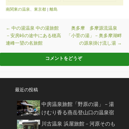
南関東の温泉
、
東京都
|
離島
投稿ナビゲーション
←
中の湯温泉 中の湯旅館
奥多摩 多摩源流温泉
－安房峠の途中にある穂高
「小菅の湯」－奥多摩湖畔
連峰一望の名旅館
の源泉掛け流し湯
→
最近の投稿
中房温泉旅館「野原の湯」－湯
けむり香る燕岳登山口の温泉宿
川古温泉 浜屋旅館－河原そのも