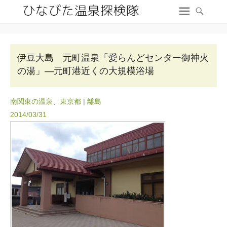
伊豆大島 元町温泉「愛らんどセンター御神火
の湯」―元町港近くの大規模浴場
南関東の温泉
、
東京都
|
離島
2014/03/31