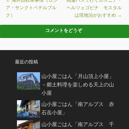
投稿ナビゲーション
←
海外自転車事情（ロシ
高速バスで行くボスニア・
ア・サンクトペテルブル
ヘルツェゴビナ モスタル
ク）
は現地泊がおすすめ
→
最近の投稿
山小屋ごはん「月山頂上小屋」
－郷土料理を楽しめる天上の山
小屋
山小屋ごはん「南アルプス 赤
石岳小屋」
山小屋ごはん「南アルプス 千