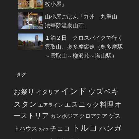
枚小屋」
山小屋ごはん「九州 九重山
法華院温泉山荘」
１泊２日 クロスバイクで行く
雲取山、奥多摩縦走（奥多摩駅
～雲取山～柳沢峠～塩山駅）
タグ
インド
ウズベキ
お祭り
イタリア
スタン
エスニック料理
オ
エアライン
ーストリア
ゲス
カンボジア
クロアチア
トルコ
ハンガ
チェコ
トハウス
スイス