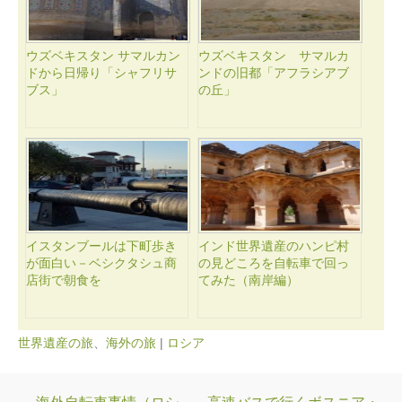
ウズベキスタン サマルカン
ウズベキスタン サマルカ
ドから日帰り「シャフリサ
ンドの旧都「アフラシアブ
ブス」
の丘」
イスタンブールは下町歩き
インド世界遺産のハンピ村
が面白い－ベシクタシュ商
の見どころを自転車で回っ
店街で朝食を
てみた（南岸編）
世界遺産の旅
、
海外の旅
|
ロシア