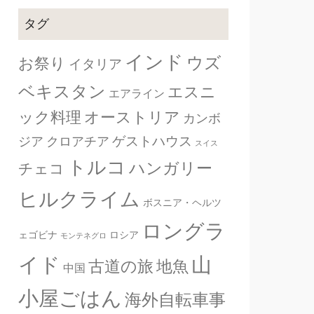
タグ
インド
ウズ
お祭り
イタリア
ベキスタン
エスニ
エアライン
ック料理
オーストリア
カンボ
ゲストハウス
ジア
クロアチア
スイス
トルコ
ハンガリー
チェコ
ヒルクライム
ボスニア・ヘルツ
ロングラ
ェゴビナ
ロシア
モンテネグロ
山
イド
古道の旅
地魚
中国
小屋ごはん
海外自転車事