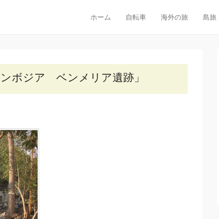
OG
ホーム
自転車
海外の旅
島旅
メインメニュー
コンテンツへスキップ
っておき探し旅
カンボジア ベンメリア遺跡」