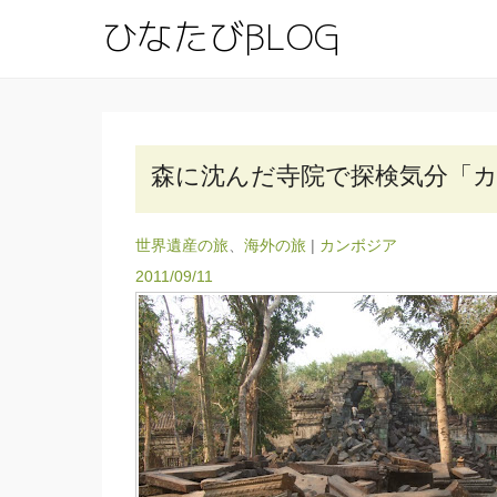
ひなたびBL
有名地を一歩外れてと
森に沈んだ寺院で探検気分「
世界遺産の旅
、
海外の旅
|
カンボジア
2011/09/11