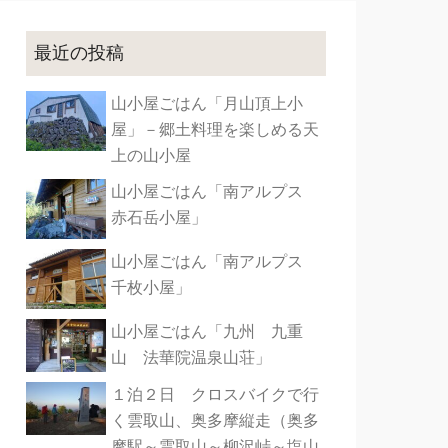
最近の投稿
山小屋ごはん「月山頂上小
屋」－郷土料理を楽しめる天
上の山小屋
山小屋ごはん「南アルプス
赤石岳小屋」
山小屋ごはん「南アルプス
千枚小屋」
山小屋ごはん「九州 九重
山 法華院温泉山荘」
１泊２日 クロスバイクで行
く雲取山、奥多摩縦走（奥多
摩駅～雲取山～柳沢峠～塩山