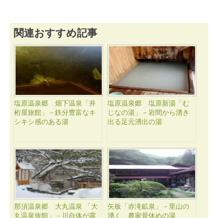
関連おすすめ記事
塩原温泉郷 畑下温泉「井
塩原温泉郷 塩原新湯「む
桁屋旅館」－鉄分豊富なキ
じなの湯」－岩間から湧き
シキシ感のある湯
出る足元湧出の湯
那須温泉郷 大丸温泉 「大
矢板「赤滝鉱泉」－里山の
丸温泉旅館」－川自体が露
湧く、農家骨休めの湯