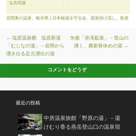
る共同湯
北関東の温泉
、
栃木県
|
日本秘湯を守る会
、
源泉掛け流し
、
飲泉
投稿ナビゲーション
←
塩原温泉郷 塩原新湯
矢板「赤滝鉱泉」－里山の
「むじなの湯」－岩間から
湧く、農家骨休めの湯
→
湧き出る足元湧出の湯
最近の投稿
中房温泉旅館「野原の湯」－湯
けむり香る燕岳登山口の温泉宿