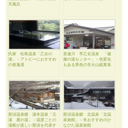
天風呂
氏家 松島温泉「乙女の
喜連川 早乙女温泉 「健
湯」－アトピーにおすすめ
康の湯センター」－色変化
の俊逸湯
もある異色の非火山硫黄泉
那須温泉郷 湯本温泉「元
那須温泉郷 北温泉「北温
湯 鹿の湯」－温度ごとの
泉旅館」－冬おすすめのひ
湯船が楽しい那須を代表す
なびた温泉旅館