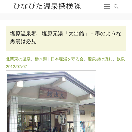
塩原温泉郷 塩原元湯「大出館」－墨のような
黒湯は必見
北関東の温泉
、
栃木県
|
日本秘湯を守る会
、
源泉掛け流し
、
飲泉
2012/07/07