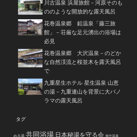
川古温泉 浜屋旅館－河原そのも
ののような開放的な露天風呂
花巻温泉郷 鉛温泉「藤三旅
館」－荘厳な足元湧出の浴場は
必見
花巻温泉郷 大沢温泉－のどか
な自然渓流と桜並木を露天風呂
で
九重星生ホテル 星生温泉 山恵
の湯－九重連山を背景に大パノ
ラマの露天風呂
タグ
共同浴場
日本秘湯を守る会
ぬる湯
海中温泉