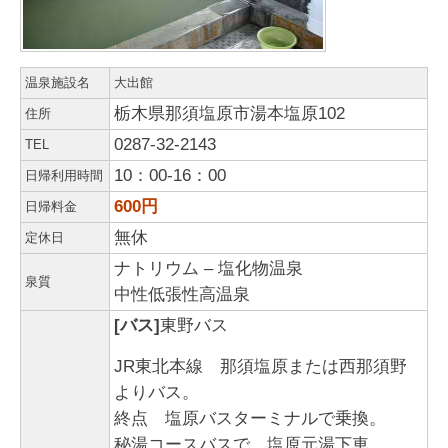
温泉施設名
大出館
栃木県那須塩原市湯本塩原102
住所
0287-32-2143
TEL
10：00-16：00
日帰利用時間
600円
日帰料金
無休
定休日
ナトリウム – 塩化物温泉
泉質
中性低張性高温泉
[バス]
東野バス
JR東北本線 那須塩原または西那須野
よりバス。
終点 塩原バスターミナルで乗換。
秘湯コースバスで、塩原元湯下車。