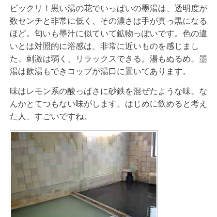
ビックリ！黒い湯の花でいっぱいの墨湯は、透明度が
数センチと非常に低く、その濃さは手が真っ黒になる
ほど。匂いも墨汁に似ていて鉱物っぽいです。色の違
いとは対照的に浴感は、非常に近いものを感じまし
た。刺激は弱く、リラックスできる。湯もぬるめ。墨
湯は飲湯もできコップが湯口に置いてあります。
味はレモン系の酸っぱさに砂鉄を混ぜたような味。な
んかとてつもない味がします。はじめに飲めると考え
た人、すごいですね。