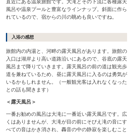
直近にある温泉旅館です。大滝とその下流に各種露天
風呂や温泉プールと豊富なラインナップ。斜面に作ら
れているので、宿からの川の眺めも良いですね。
入浴の感想
旅館内の内湯と、河畔の露天風呂があります。旅館の
入口は湖岸より高い道路沿いにあるので、谷底の露天
風呂まで降りていきます。露天風呂の前の道は観光歩
道を兼ねているため、昼に露天風呂に入るのは勇気が
いるかもしれません。（一般観光客は入れなくなった
との話も聞きます）
＜露天風呂＞
一番お勧めの風呂は大滝に一番近い露天風呂です。広
くはありませんが、大滝が目の前にそびえ滝の音にす
べての音はかき消され、轟音の中の静寂を楽しむこと