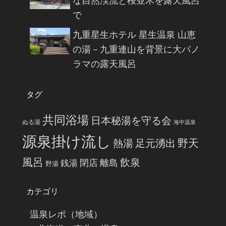
な自然渓流と桜並木を露天風呂
で
九重星生ホテル 星生温泉 山恵
の湯－九重連山を背景に大パノ
ラマの露天風呂
タグ
共同浴場
日本秘湯を守る会
ぬる湯
海中温泉
源泉掛け流し
野天
熱湯
足元湧出
風呂
飲泉
閉店
離島
銭湯
野湯
カテゴリ
温泉レポ（地域）