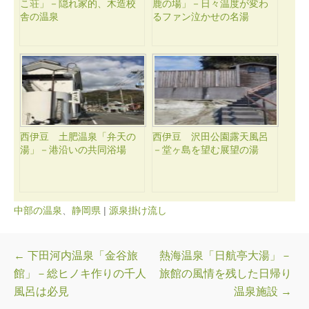
こ荘」－隠れ家的、木造校
鹿の場」－日々温度が変わ
舎の温泉
るファン泣かせの名湯
西伊豆 土肥温泉「弁天の
西伊豆 沢田公園露天風呂
湯」－港沿いの共同浴場
－堂ヶ島を望む展望の湯
中部の温泉
、
静岡県
|
源泉掛け流し
投稿ナビゲーション
←
下田河内温泉「金谷旅
熱海温泉「日航亭大湯」－
館」－総ヒノキ作りの千人
旅館の風情を残した日帰り
風呂は必見
温泉施設
→