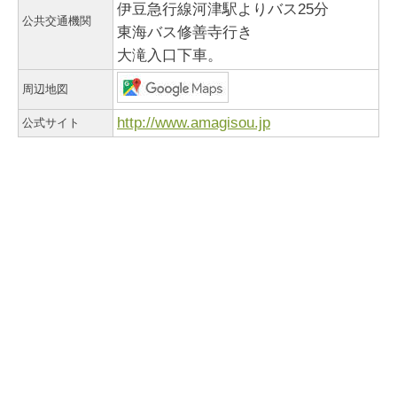
伊豆急行線河津駅よりバス25分
公共交通機関
東海バス修善寺行き
大滝入口下車。
周辺地図
http://www.amagisou.jp
公式サイト