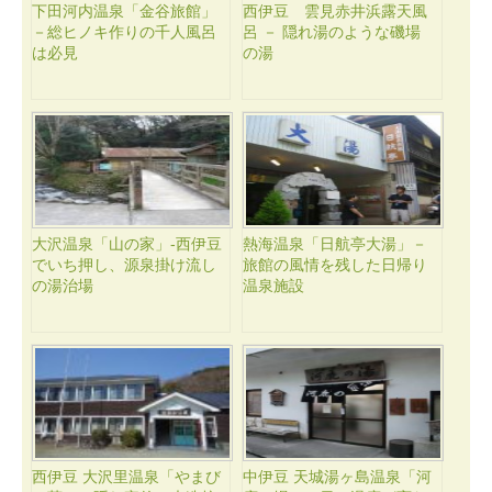
下田河内温泉「金谷旅館」
西伊豆 雲見赤井浜露天風
－総ヒノキ作りの千人風呂
呂 － 隠れ湯のような磯場
は必見
の湯
大沢温泉「山の家」-西伊豆
熱海温泉「日航亭大湯」－
でいち押し、源泉掛け流し
旅館の風情を残した日帰り
の湯治場
温泉施設
西伊豆 大沢里温泉「やまび
中伊豆 天城湯ヶ島温泉「河