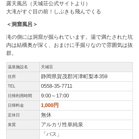
露天風呂（天城荘公式サイトより）
大滝がすぐ目の前！しぶきも飛んでくる
＜洞窟風呂＞
滝の側には洞窟が掘られています。湯で満たされた坑
内は結構奥が深く、おまけに手掘りなので雰囲気は抜
群。
温泉施設名
天城荘
静岡県賀茂郡河津町梨本359
住所
0558-35-7711
TEL
9:00～17:00
日帰利用時間
円
1,000
日帰料金
無休
定休日
アルカリ性単純泉
泉質
「バス」