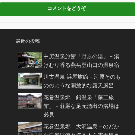
最近の投稿
中房温泉旅館「野原の湯」－湯
けむり香る燕岳登山口の温泉宿
川古温泉 浜屋旅館－河原そのも
ののような開放的な露天風呂
花巻温泉郷 鉛温泉「藤三旅
館」－荘厳な足元湧出の浴場は
必見
花巻温泉郷 大沢温泉－のどか