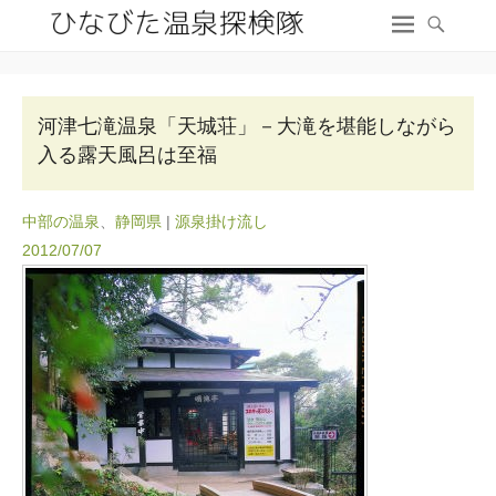
河津七滝温泉「天城荘」－大滝を堪能しながら
入る露天風呂は至福
中部の温泉
、
静岡県
|
源泉掛け流し
2012/07/07