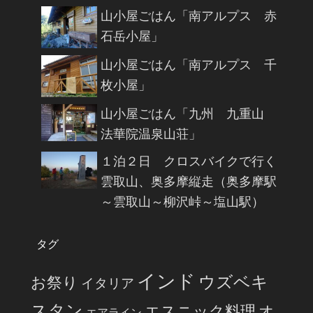
山小屋ごはん「南アルプス 赤
石岳小屋」
山小屋ごはん「南アルプス 千
枚小屋」
山小屋ごはん「九州 九重山
法華院温泉山荘」
１泊２日 クロスバイクで行く
雲取山、奥多摩縦走（奥多摩駅
～雲取山～柳沢峠～塩山駅）
タグ
インド
ウズベキ
お祭り
イタリア
スタン
エスニック料理
オ
エアライン