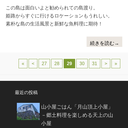
この島は面白いよと勧められての島渡り。
姫路からすぐに行けるロケーションもうれしい。
素朴な島の生活風景と新鮮な魚料理に期待！
続きを読む→
投稿ナビゲーション
«
<
27
28
29
30
31
>
»
最近の投稿
山小屋ごはん「月山頂上小屋」
－郷土料理を楽しめる天上の山
小屋