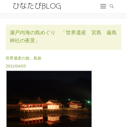
瀬戸内海の島めぐり 「世界遺産 宮島 厳島
神社の夜景」
世界遺産の旅
、
島旅
2011/04/03