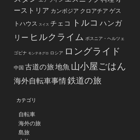
ーストリア
ゲス
カンボジア
クロアチア
トルコ
ハンガ
チェコ
トハウス
スイス
ヒルクライム
リー
ボスニア・ヘルツェ
ロングライド
ゴビナ
ロシア
モンテネグロ
山小屋ごはん
古道の旅
地魚
中国
鉄道の旅
海外自転車事情
カテゴリ
自転車
海外の旅
島旅