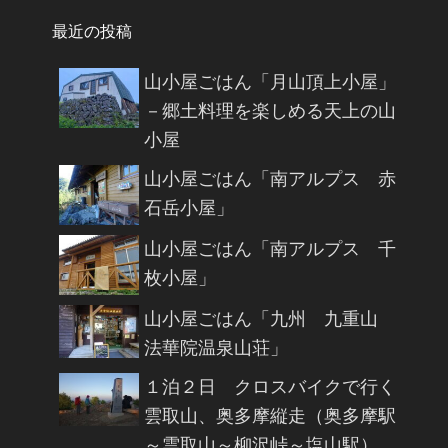
最近の投稿
山小屋ごはん「月山頂上小屋」
－郷土料理を楽しめる天上の山
小屋
山小屋ごはん「南アルプス 赤
石岳小屋」
山小屋ごはん「南アルプス 千
枚小屋」
山小屋ごはん「九州 九重山
法華院温泉山荘」
１泊２日 クロスバイクで行く
雲取山、奥多摩縦走（奥多摩駅
～雲取山～柳沢峠～塩山駅）