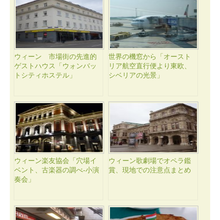
ウィーン 市場街の先進的
世界の機窓から「オースト
ゲストハウス「ウォンバッ
リア航空直行便より東欧、
トシティホステル」
シベリアの光景」
ウィーン楽友協会「穴場イ
ウィーン歌劇場でオペラ鑑
ベント、古楽器の調べ-小演
賞、現地での注意点まとめ
奏会」