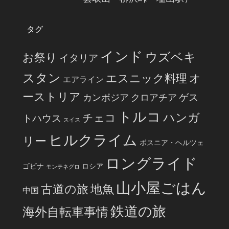
タグ
インド
ウズベキ
お祭り
イタリア
スタン
エスニック料理
オ
エアライン
ーストリア
ゲス
カンボジア
クロアチア
トルコ
ハンガ
チェコ
トハウス
スイス
ヒルクライム
リー
ボスニア・ヘルツェ
ロングライド
ゴビナ
ロシア
モンテネグロ
山小屋ごはん
古道の旅
地魚
中国
鉄道の旅
海外自転車事情