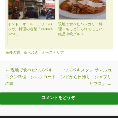
インド オールドデリーの
現地で食べたハンガリー料
ムガル料理の老舗「karim’s
理－もっと知られてほしい
Hotel」
絶品中欧グルメ
海外の旅
、
食べ歩き
|
オーストリア
投稿ナビゲーション
←
現地で食べたウズベキ
ウズベキスタン サマルカ
スタン料理－シルクロード
ンドから日帰り「シャフリ
の味
サブス」
→