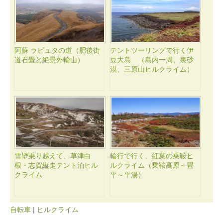
阿蘇 ラピュタの道（肥後街
テントツーリングで行く伊
道石畳と絶景外輪山）
豆大島 （島内一周、裏砂
漠、三原山ヒルクライム）
雪壁乗り越えて、草津白
輪行で行く、紅葉の乗鞍ヒ
根・志賀縦走テント泊ヒル
ルクライム（乗鞍高原～畳
クライム
平～平湯）
自転車
|
ヒルクライム