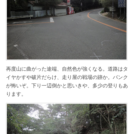
再度山に曲がった途端、自然色が強くなる。道路はタ
イヤかすや破片だらけ、走り屋の戦場の跡か。パンク
が怖いぞ。下り一辺倒かと思いきや、多少の登りもあ
ります。