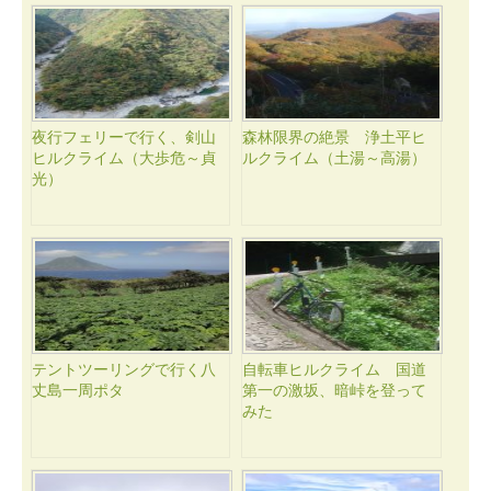
夜行フェリーで行く、剣山
森林限界の絶景 浄土平ヒ
ヒルクライム（大歩危～貞
ルクライム（土湯～高湯）
光）
テントツーリングで行く八
自転車ヒルクライム 国道
丈島一周ポタ
第一の激坂、暗峠を登って
みた