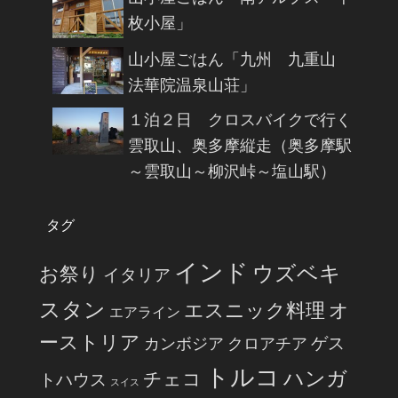
枚小屋」
山小屋ごはん「九州 九重山
法華院温泉山荘」
１泊２日 クロスバイクで行く
雲取山、奥多摩縦走（奥多摩駅
～雲取山～柳沢峠～塩山駅）
タグ
インド
ウズベキ
お祭り
イタリア
スタン
エスニック料理
オ
エアライン
ーストリア
ゲス
カンボジア
クロアチア
トルコ
ハンガ
チェコ
トハウス
スイス