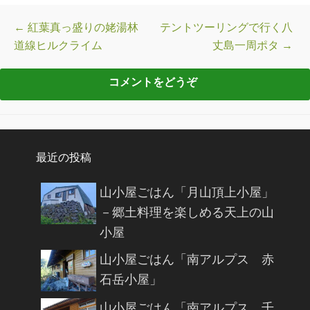
投稿ナビゲーション
←
紅葉真っ盛りの姥湯林
テントツーリングで行く八
道線ヒルクライム
丈島一周ポタ
→
最近の投稿
山小屋ごはん「月山頂上小屋」
－郷土料理を楽しめる天上の山
小屋
山小屋ごはん「南アルプス 赤
石岳小屋」
山小屋ごはん「南アルプス 千