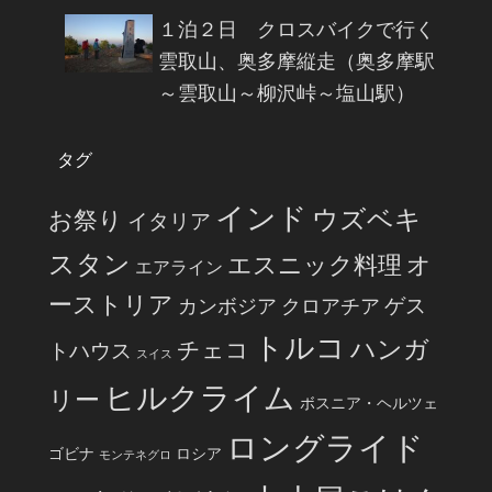
１泊２日 クロスバイクで行く
雲取山、奥多摩縦走（奥多摩駅
～雲取山～柳沢峠～塩山駅）
タグ
インド
ウズベキ
お祭り
イタリア
スタン
エスニック料理
オ
エアライン
ーストリア
ゲス
カンボジア
クロアチア
トルコ
ハンガ
チェコ
トハウス
スイス
ヒルクライム
リー
ボスニア・ヘルツェ
ロングライド
ゴビナ
ロシア
モンテネグロ