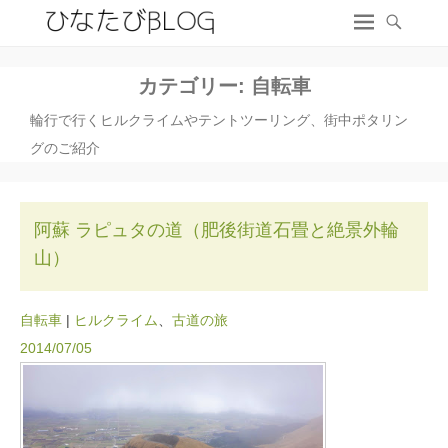
カテゴリー:
自転車
輪行で行くヒルクライムやテントツーリング、街中ポタリン
グのご紹介
阿蘇 ラピュタの道（肥後街道石畳と絶景外輪
山）
自転車
|
ヒルクライム
、
古道の旅
2014/07/05