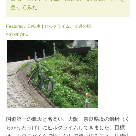
登ってみた
Featured
、
自転車
|
ヒルクライム
、
古道の旅
2013/07/04
国道第一の激坂と名高い、大阪・奈良県境の暗峠（く
らがりとうげ）にヒルクライムしてきました。目標