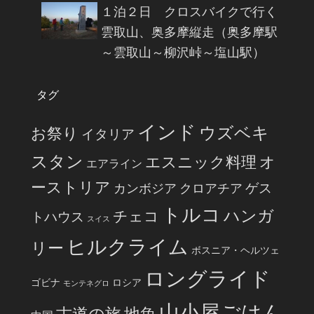
１泊２日 クロスバイクで行く
雲取山、奥多摩縦走（奥多摩駅
～雲取山～柳沢峠～塩山駅）
タグ
インド
ウズベキ
お祭り
イタリア
スタン
エスニック料理
オ
エアライン
ーストリア
ゲス
カンボジア
クロアチア
トルコ
ハンガ
チェコ
トハウス
スイス
ヒルクライム
リー
ボスニア・ヘルツェ
ロングライド
ゴビナ
ロシア
モンテネグロ
山小屋ごはん
古道の旅