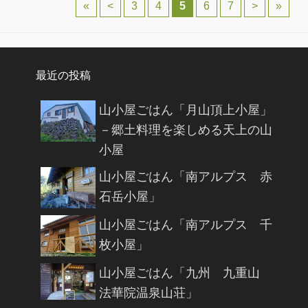
投稿ナビゲーション
«
<
3
4
5
6
7
>
»
最近の投稿
山小屋ごはん「月山頂上小屋」
－郷土料理を楽しめる天上の山
小屋
山小屋ごはん「南アルプス 赤
石岳小屋」
山小屋ごはん「南アルプス 千
枚小屋」
山小屋ごはん「九州 九重山
法華院温泉山荘」